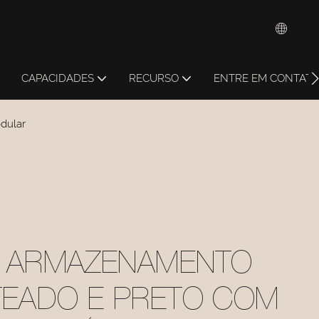
CAPACIDADES
RECURSO
ENTRE EM CONTAT
dular
E ARMAZENAMENTO
TEADO E PRETO COM