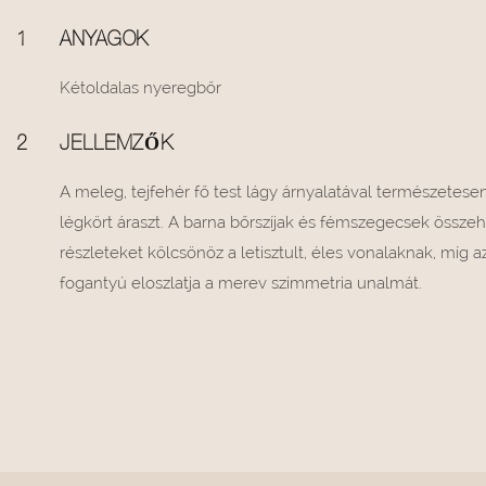
1
ANYAGOK
Kétoldalas nyeregbőr
2
JELLEMZŐK
A meleg, tejfehér fő test lágy árnyalatával természetese
légkört áraszt. A barna bőrszíjak és fémszegecsek össze
részleteket kölcsönöz a letisztult, éles vonalaknak, míg 
fogantyú eloszlatja a merev szimmetria unalmát.