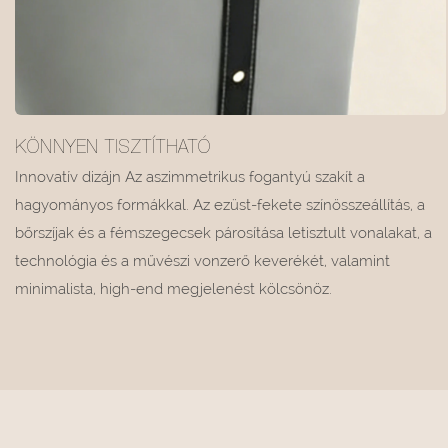
KÖNNYEN TISZTÍTHATÓ
Innovatív dizájn Az aszimmetrikus fogantyú szakít a
hagyományos formákkal. Az ezüst-fekete színösszeállítás, a
bőrszíjak és a fémszegecsek párosítása letisztult vonalakat, a
technológia és a művészi vonzerő keverékét, valamint
minimalista, high-end megjelenést kölcsönöz.