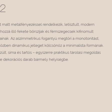
2
t matt metálfényezéssel rendelkezik, letisztult, modern
ozzá illő fekete bőrszíjak és fémszegecsek kifinomult
ainak. Az aszimmetrikus fogantyú megtöri a monotonitást,
özben dinamikus jelleget kölcsönöz a minimalista formának.
ült, sima és tartós – egyszerre praktikus tárolási megoldás
ette dekorációs darab bármely helyiségbe.