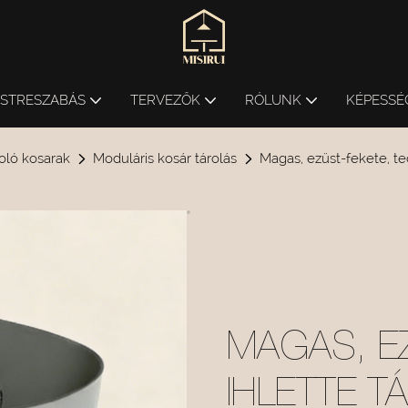
ESTRESZABÁS
TERVEZŐK
RÓLUNK
KÉPESSÉ
oló kosarak
Moduláris kosár tárolás
Magas, ezüst-fekete, t
MAGAS, E
IHLETTE 