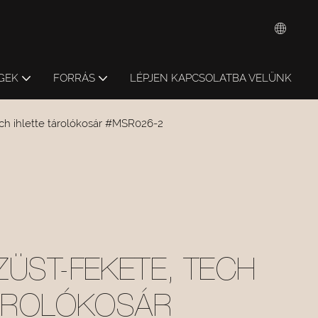
GEK
FORRÁS
LÉPJEN KAPCSOLATBA VELÜNK
ech ihlette tárolókosár #MSR026-2
ZÜST-FEKETE, TECH
TÁROLÓKOSÁR