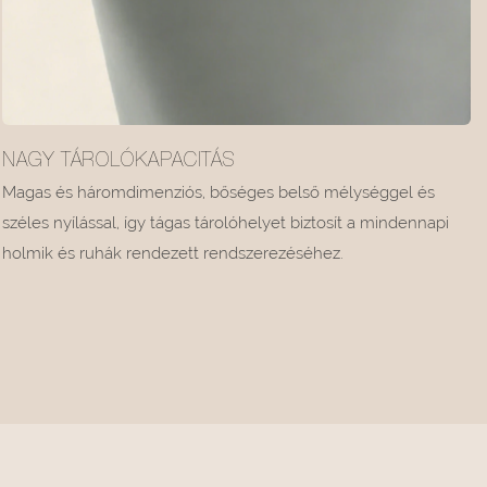
NAGY TÁROLÓKAPACITÁS
Magas és háromdimenziós, bőséges belső mélységgel és
széles nyílással, így tágas tárolóhelyet biztosít a mindennapi
holmik és ruhák rendezett rendszerezéséhez.