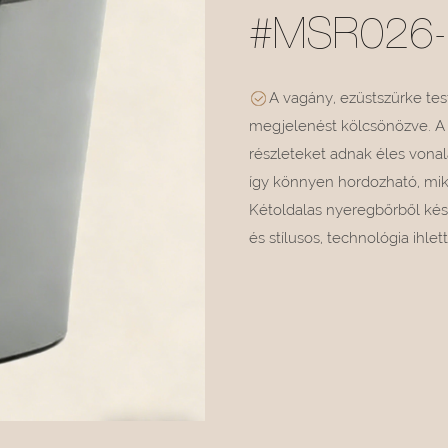
#MSR026-
A vagány, ezüstszürke tes
megjelenést kölcsönözve. A h
részleteket adnak éles vonal
így könnyen hordozható, mik
Kétoldalas nyeregbőrből kész
és stílusos, technológia ihl