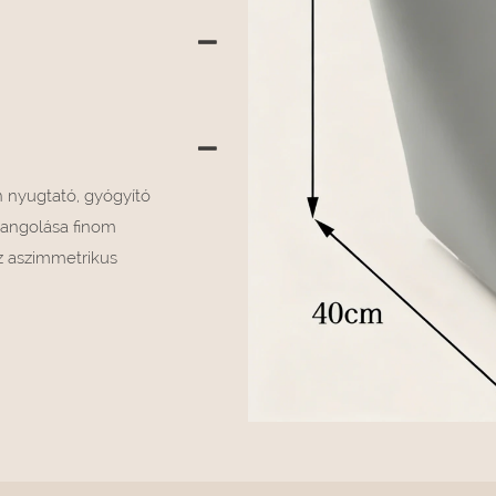
n nyugtató, gyógyító
hangolása finom
az aszimmetrikus