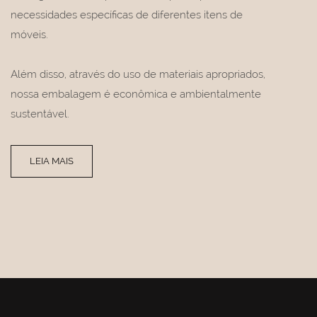
necessidades específicas de diferentes itens de
móveis.
Além disso, através do uso de materiais apropriados,
nossa embalagem é econômica e ambientalmente
sustentável.
LEIA MAIS