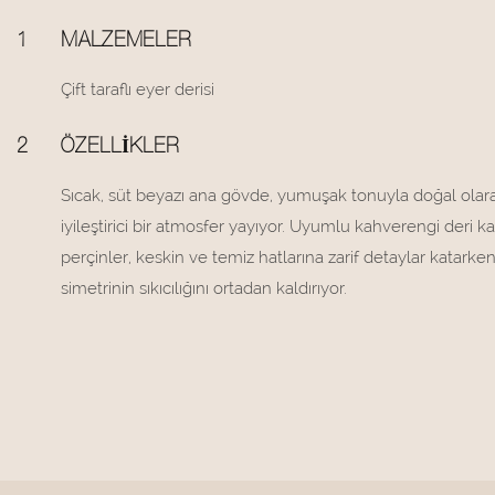
1
MALZEMELER
Çift taraflı eyer derisi
2
ÖZELLIKLER
Sıcak, süt beyazı ana gövde, yumuşak tonuyla doğal olarak
iyileştirici bir atmosfer yayıyor. Uyumlu kahverengi deri k
perçinler, keskin ve temiz hatlarına zarif detaylar katarken
simetrinin sıkıcılığını ortadan kaldırıyor.