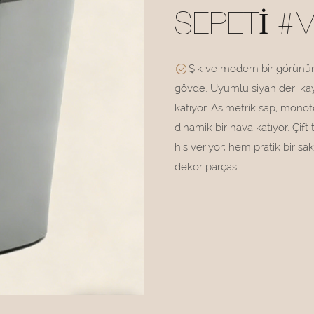
SEPETI #
Şık ve modern bir görünüm
gövde. Uyumlu siyah deri kayı
katıyor. Asimetrik sap, monot
dinamik bir hava katıyor. Çift 
his veriyor; hem pratik bir sa
dekor parçası.