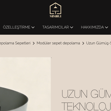
ÖZELLEŞTIRME
TASARIMCILAR
HAKKIMIZDA
epolama Sepetleri
Modüler sepet depolama
Uzun Gümüş-S
UZUN GÜM
TEKNOLOJ