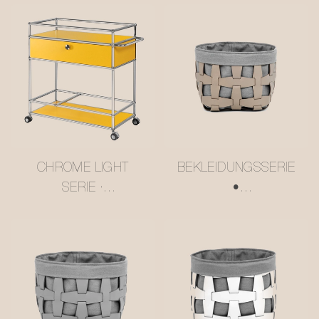
CHROME LIGHT
BEKLEIDUNGSSERIE
SERIE ·
•
MEHRSTUFIGER,
AUFBEWAHRUNGSK
BUTTERGELBER
ORB AUS
USM-
NETZLEDER
SERVIERWAGEN
#MSR027-3
#MSR2408016