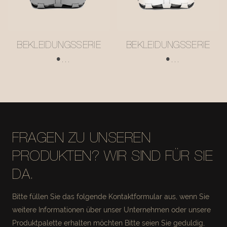
BEKLEIDUNGSSERIE
BEKLEIDUNGSSERIE
•
•
AUFBEWAHRUNGSK
AUFBEWAHRUNGSK
ORB AUS
ORB AUS
NETZLEDER
NETZLEDER
#MSR027-2
#MSR027
FRAGEN ZU UNSEREN
PRODUKTEN? WIR SIND FÜR SIE
DA.
Bitte füllen Sie das folgende Kontaktformular aus, wenn Sie
weitere Informationen über unser Unternehmen oder unsere
Produktpalette erhalten möchten Bitte seien Sie geduldig,