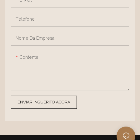
estofamento em couro
drinques casuais no bar ou
sintético. As delicadas pregas
momentos tranquilos de
Telefone
no encosto, como espaços
relaxamento em casa,
em branco suavemente
integrando perfeitamente a
dobrados pelo tempo, exalam
praticidade e a sofisticação da
Nome Da Empresa
um charme artístico natural.
vida urbana a todos os
aspectos do dia a dia.
Contente
ENVIAR INQUÉRITO AGORA