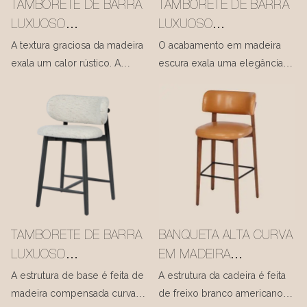
TAMBORETE DE BARRA
TAMBORETE DE BARRA
estrutura de madeira do
LUXUOSO
LUXUOSO
encosto, que foi habilmente
PERSONALIZADO
PERSONALIZADO
A textura graciosa da madeira
O acabamento em madeira
esculpida em uma ponta
OLEANDRO #M1053
OLEANDRO #M1053-4
exala um calor rústico. A
escura exala uma elegância
achatada.
estrutura arredondada de
serena, enquanto os
ODM/OEM FABRICANTE
ODM/OEM FABRICANTE
madeira acomoda o encosto
contornos suaves e
MISIRUI
MISIRUI
volumoso, enquanto o
arredondados atenuam a
estofamento em tom
textura rígida da madeira
caramelo-acastanhado é
maciça.
oferecido em diversas
opções de tecido com um
toque ultramacio e agradável
à pele.
TAMBORETE DE BARRA
BANQUETA ALTA CURVA
LUXUOSO
EM MADEIRA
PERSONALIZADO
COMPENSADA BRANCA
A estrutura de base é feita de
A estrutura da cadeira é feita
OLEANDRO #M1053-5
FREIXO #M1114
madeira compensada curvada,
de freixo branco americano