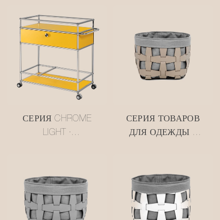
СЕРИЯ CHROME
СЕРИЯ ТОВАРОВ
LIGHT ·
ДЛЯ ОДЕЖДЫ •
МНОГОЯРУСНАЯ
СЕТЧАТАЯ
ТЕЛЕЖКА В
КОЖАНАЯ
СТИЛЕ USM, ЦВЕТ
КОРЗИНА ДЛЯ
МАСЛЯНО-
ХРАНЕНИЯ
ЖЕЛТЫЙ
#MSR027-3
#MSR2408016