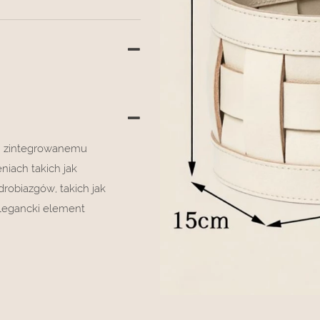
ęki zintegrowanemu
iach takich jak
robiazgów, takich jak
elegancki element