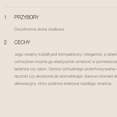
1
PRZYBORY
Dwustronna skóra siodłowa
2
CECHY
Jego owalny kształt jest kompaktowy i elegancki, a dzi
uchwytowi można go elastycznie umieścić w pomieszczen
łazienka czy salon. Oprócz schludnego przechowywania d
ręczniki czy akcesoria do aromaterapii, stanowi również 
dekoracyjny, który podnosi estetykę każdego wnętrza.