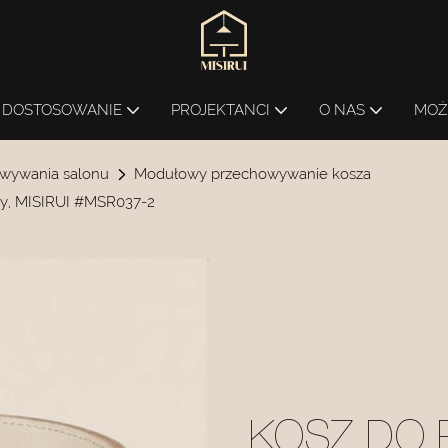
DOSTOSOWANIE
PROJEKTANCI
O NAS
MOŻ
wywania salonu
Modułowy przechowywanie kosza
ny, MISIRUI #MSR037-2
KOSZ DO