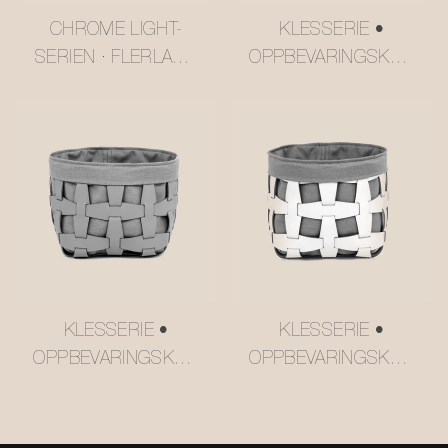
CHROME LIGHT-
KLESSERIE •
SERIEN · FLERLAGS
OPPBEVARINGSKUR
SMØRGUL USM-STIL
V I NETTINGSKINN
TRALLE
#MSR027-3
#MSR2408016
KLESSERIE •
KLESSERIE •
OPPBEVARINGSKUR
OPPBEVARINGSKUR
V I NETTINGSKINN
V I NETTINGSKINN
#MSR027-2
#MSR027