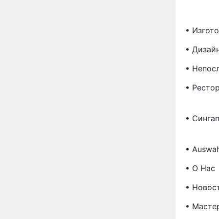
• Изгот
• Дизай
• Непос
• Рестор
• Сингап
• Auswah
• О Нас
• Новос
• Масте