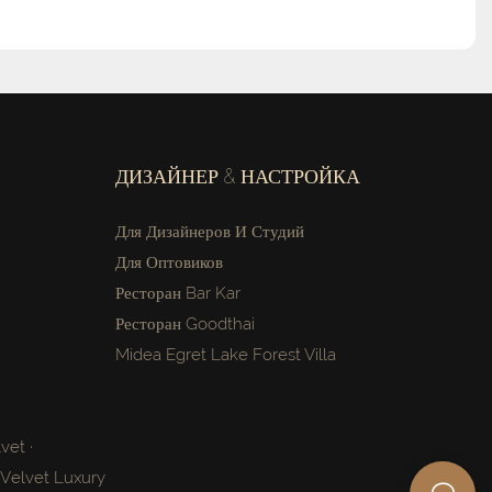
ДИЗАЙНЕР & НАСТРОЙКА
Для Дизайнеров И Студий
Для Оптовиков
Ресторан Bar Kar
Ресторан Goodthai
Midea Egret Lake Forest Villa
vet ·
Velvet Luxury