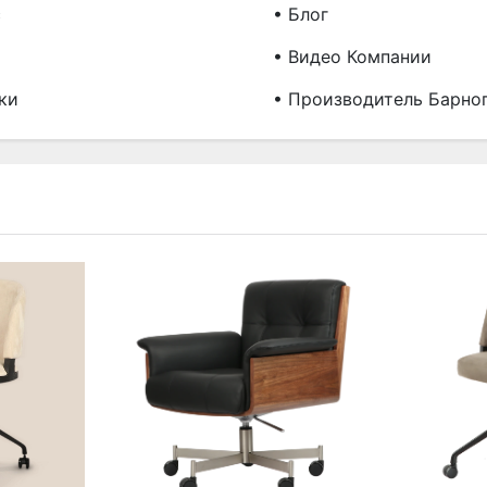
с
• Блог
• Видео Компании
ки
• Производитель Барно