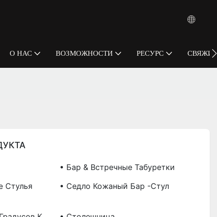
О НАС
ВОЗМОЖНОСТИ
РЕСУРС
СВЯЖИТ
ДУКТА
• Бар & Встречные Табуретки
е Стулья
• Седло Кожаный Бар -стул
Градусов К
• Столешница