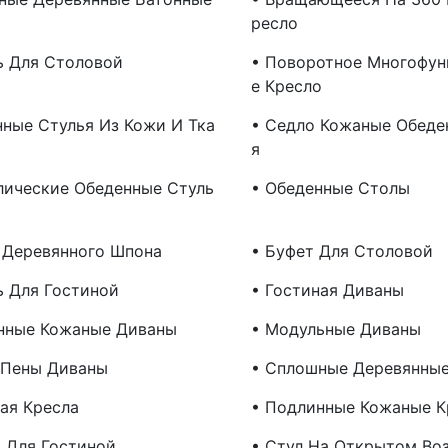
Ресло
ь Для Столовой
• Поворотное Многофун
Е Кресло
нные Стулья Из Кожи И Тка
• Седло Кожаные Обеде
Я
лические Обеденные Стуль
• Обеденные Столы
 Деревянного Шпона
• Буфет Для Столовой
ь Для Гостиной
• Гостиная Диваны
нные Кожаные Диваны
• Модульные Диваны
 Пены Диваны
• Сплошные Деревянны
ная Кресла
• Подлинные Кожаные К
я Для Гостиной
• Стул На Открытом Во