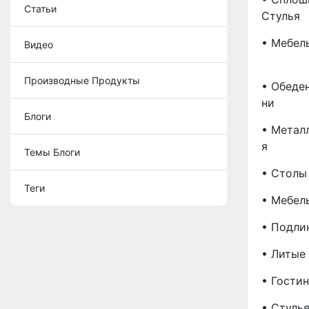
Статьи
Стулья
• Мебел
Видео
Производные Продукты
• Обеде
Ни
Блоги
• Метал
Я
Темы Блоги
• Столы
Теги
• Мебел
• Подли
• Литые
• Гости
• Стуль