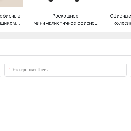
 офисные
Роскошное
Офисные 
вщиком
минималистичное офисное
колеси
rui
кресло на колесиках с
Пост
деревянным каркасом,
модель M2239
Электронная Почта