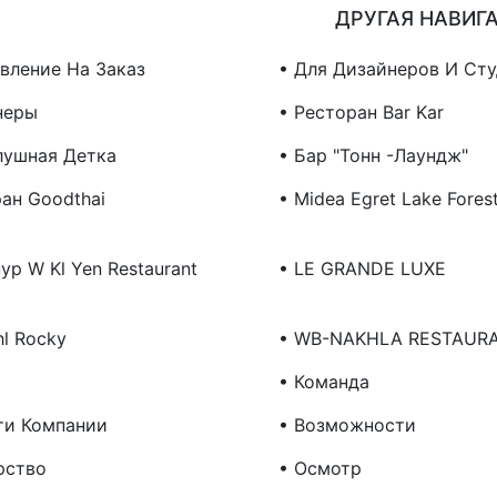
ДРУГАЯ НАВИГ
овление На Заказ
• Для Дизайнеров И Ст
неры
• Ресторан Bar Kar
лушная Детка
• Бар "Тонн -лаундж"
ан Goodthai
• Midea Egret Lake Forest
ур W Kl Yen Restaurant
• LE GRANDE LUXE
l Rocky
• WB-NAKHLA RESTAUR
• Команда
ти Компании
• Возможности
рство
• Осмотр