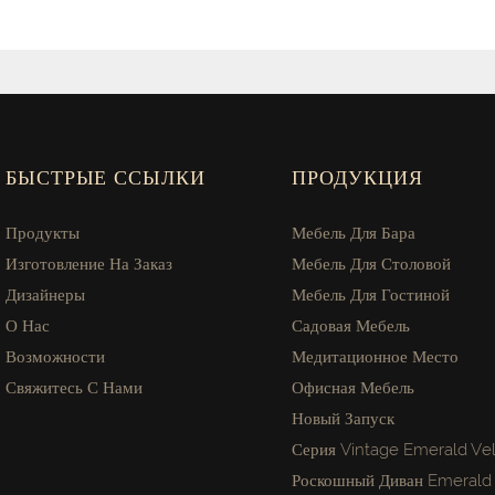
БЫСТРЫЕ ССЫЛКИ
ПРОДУКЦИЯ
Продукты
Мебель Для Бара
Изготовление На Заказ
Мебель Для Столовой
Дизайнеры
Мебель Для Гостиной
О Нас
Садовая Мебель
Возможности
Медитационное Место
Свяжитесь С Нами
Офисная Мебель
Новый Запуск
Серия Vintage Emerald Vel
Роскошный Диван Emerald 