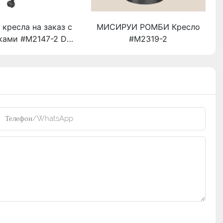
кресла на заказ с
МИСИРУИ РОМБИ Кресло
ками #M2147-2 D
#M2319-2
авщик MISIRUI
Телефон/WhatsApp