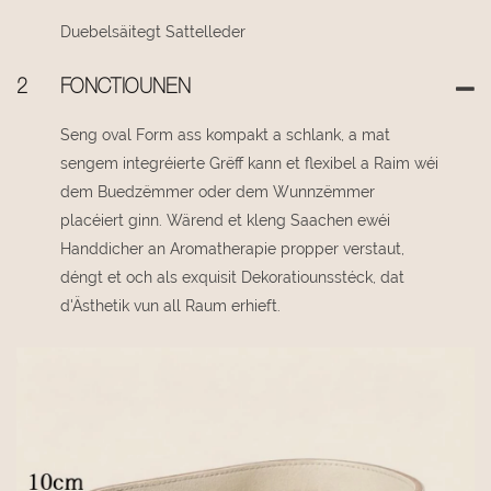
Duebelsäitegt Sattelleder
2
FONCTIOUNEN
Seng oval Form ass kompakt a schlank, a mat
sengem integréierte Grëff kann et flexibel a Raim wéi
dem Buedzëmmer oder dem Wunnzëmmer
placéiert ginn. Wärend et kleng Saachen ewéi
Handdicher an Aromatherapie propper verstaut,
déngt et och als exquisit Dekoratiounsstéck, dat
d'Ästhetik vun all Raum erhieft.