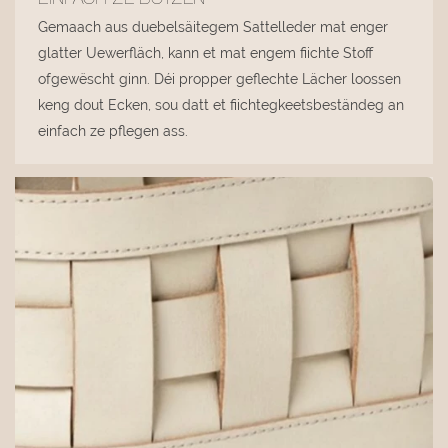
Gemaach aus duebelsäitegem Sattelleder mat enger
glatter Uewerfläch, kann et mat engem fiichte Stoff
ofgewëscht ginn. Déi propper geflechte Lächer loossen
keng dout Ecken, sou datt et fiichtegkeetsbeständeg an
einfach ze pflegen ass.