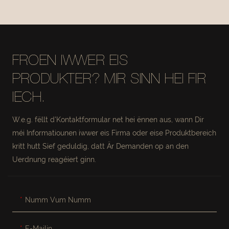
#MSR027-2
#MSR027
FROEN IWWER EIS
PRODUKTER? MIR SINN HEI FIR
IECH.
W.e.g. fëllt d'Kontaktformular net hei ënnen aus, wann Dir
méi Informatiounen iwwer eis Firma oder eise Produktbereich
kritt hutt Sief geduldig, datt Är Demanden op an den
Uerdnung reagéiert ginn.
Numm Vum Numm
E-Mailin