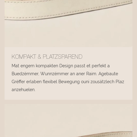
KOMPAKT & PLATZSPAREND
Mat engem kompakten Design passt et perfekt a
Buedzëmmer, Wunnzëmmer an aner Raim. Agebaute
Grëffer erlaben flexibel Bewegung ouni zousätzlech Plaz
anzehuelen.