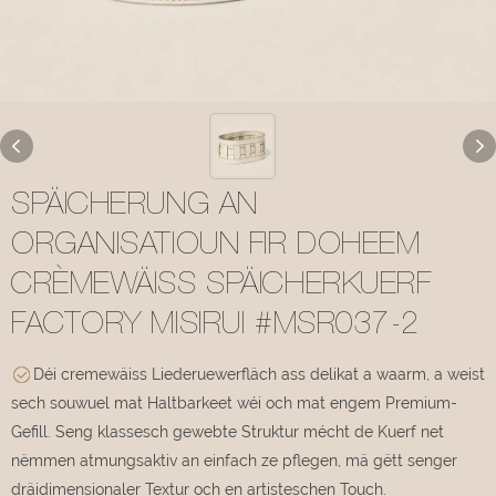
SPÄICHERUNG AN
ORGANISATIOUN FIR DOHEEM
CRÈMEWÄISS SPÄICHERKUERF
FACTORY MISIRUI #MSR037-2
Déi cremewäiss Liederuewerfläch ass delikat a waarm, a weist
sech souwuel mat Haltbarkeet wéi och mat engem Premium-
Gefill. Seng klassesch gewebte Struktur mécht de Kuerf net
nëmmen atmungsaktiv an einfach ze pflegen, mä gëtt senger
dräidimensionaler Textur och en artisteschen Touch.