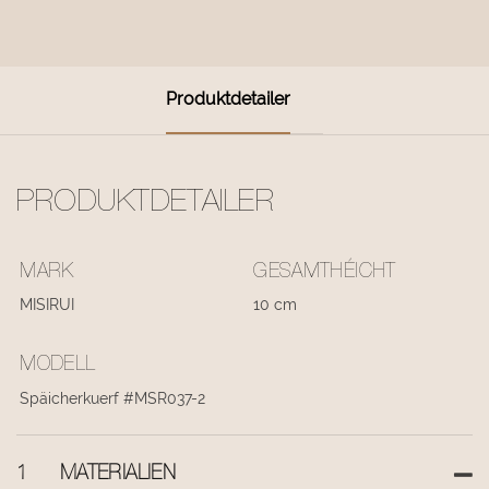
Produktdetailer
PRODUKTDETAILER
MARK
GESAMTHÉICHT
MISIRUI
10 cm
MODELL
Späicherkuerf #MSR037-2
1
MATERIALIEN