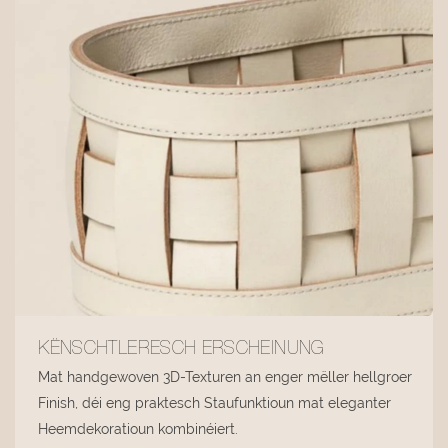
KËNSCHTLERESCH ERSCHEINUNG
Mat handgewoven 3D-Texturen an enger mëller hellgroer
Finish, déi eng praktesch Staufunktioun mat eleganter
Heemdekoratioun kombinéiert.