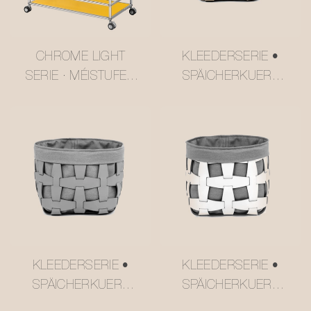
CHROME LIGHT
KLEEDERSERIE •
SERIE · MÉISTUFEG
SPÄICHERKUERF
BOTTERGIEL USM-
AUS NETZLEDER
STIL TROLLEY
#MSR027-3
#MSR2408016
KLEEDERSERIE •
KLEEDERSERIE •
SPÄICHERKUERF
SPÄICHERKUERF
AUS NETZLEDER
AUS NETZLEDER