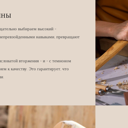
ИНЫ
тщательно выбираем высокий -
 непревзойденными навыками, превращают
ысловатой вторжения - и - с темноном
м к качеству. Это гарантирует, что
и.