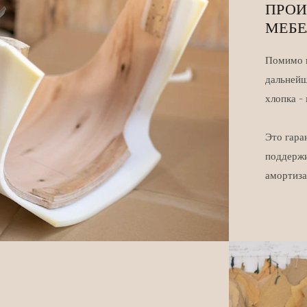
ПРОИ
МЕБ
Помимо к
дальнейш
хлопка -
Это гара
поддержи
амортиза