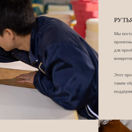
РУТЬ
Мы поста
проектны
для прео
конкретн
Этот про
таким об
поддержк