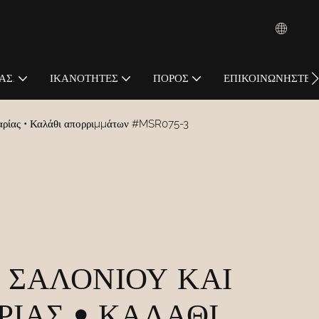
ΆΣ.
ΙΚΑΝΌΤΗΤΕΣ
ΠΌΡΟΣ
ΕΠΙΚΟΙΝΩΝΉΣΤΕ Μ
ζαρίας • Καλάθι απορριμμάτων #MSR075-3
 ΣΑΛΟΝΙΟΎ ΚΑΙ
ΡΊΑΣ • ΚΑΛΆΘΙ