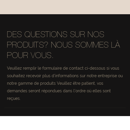
RANGEMENT EN
RANGEMENT EN
CUIR ET MAILLE
CUIR ET MAILLE
#MSR027-2
#MSR027
DES QUESTIONS SUR NOS
PRODUITS? NOUS SOMMES LÀ
POUR VOUS.
Veuillez remplir le formulaire de contact ci-dessous si vous
souhaitez recevoir plus d'informations sur notre entreprise ou
notre gamme de produits Veuillez être patient, vos
demandes seront répondues dans l'ordre où elles sont
reçues.
Nom