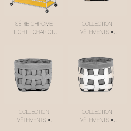
SÉRIE CHROME
COLLECTION
LIGHT · CHARIOT
VÊTEMENTS •
MULTI-NIVEAUX
PANIER DE
JAUNE BEURRE
RANGEMENT EN
STYLE USM
CUIR ET MAILLE
#MSR2408016
#MSR027-3
COLLECTION
COLLECTION
VÊTEMENTS •
VÊTEMENTS •
PANIER DE
PANIER DE