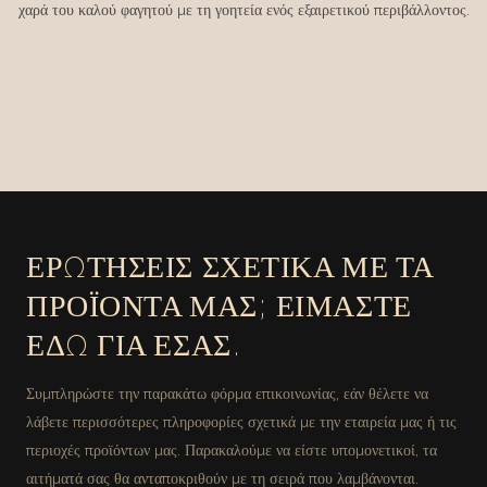
χαρά του καλού φαγητού με τη γοητεία ενός εξαιρετικού περιβάλλοντος.
ΕΡΩΤΉΣΕΙΣ ΣΧΕΤΙΚΆ ΜΕ ΤΑ
ΠΡΟΪΌΝΤΑ ΜΑΣ; ΕΊΜΑΣΤΕ
ΕΔΏ ΓΙΑ ΕΣΆΣ.
Συμπληρώστε την παρακάτω φόρμα επικοινωνίας, εάν θέλετε να
λάβετε περισσότερες πληροφορίες σχετικά με την εταιρεία μας ή τις
περιοχές προϊόντων μας. Παρακαλούμε να είστε υπομονετικοί, τα
αιτήματά σας θα ανταποκριθούν με τη σειρά που λαμβάνονται.