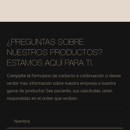
ALMACENAMIENTO
ALMACENAMIENTO
DE MALLA DE
DE MALLA DE
CUERO N.°
CUERO N.° MSR027
MSR027-2
¿PREGUNTAS SOBRE
NUESTROS PRODUCTOS?
ESTAMOS AQUÍ PARA TI.
Complete el formulario de contacto a continuación si desea
recibir más información sobre nuestra empresa o nuestra
gama de productos Sea paciente, sus solicitudes serán
respondidas en el orden que reciben.
Nombre