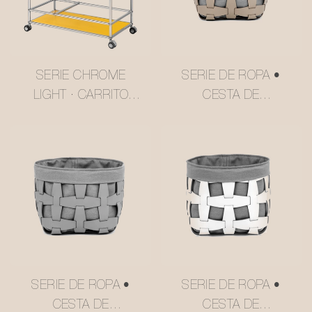
SERIE CHROME
SERIE DE ROPA •
LIGHT · CARRITO
CESTA DE
MULTINIVEL ESTILO
ALMACENAMIENTO
USM COLOR
DE MALLA DE
AMARILLO
CUERO N.°
MANTEQUILLA
MSR027-3
#MSR2408016
SERIE DE ROPA •
SERIE DE ROPA •
CESTA DE
CESTA DE