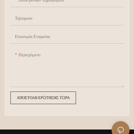
χαλάρωσης στο σπίτι,
μια διακριτική αλλά εκλεπτυσμένη
ενσωματώνοντας άψογα την
τελική πινελιά.
Τηλέφωνο
ευκολία και την κομψότητα της
αστικής ζωής σε κάθε γωνιά της
καθημερινής ζωής.
Επωνυμία Εταιρείας
Περιεχόμενο
ΑΠΟΣΤΟΛΉ ΕΡΏΤΗΣΗΣ ΤΏΡΑ