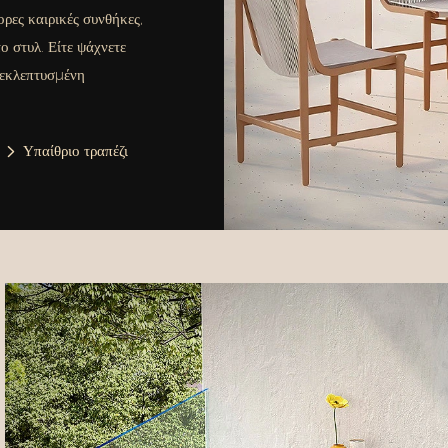
ορες καιρικές συνθήκες,
ο στυλ. Είτε ψάχνετε
 εκλεπτυσμένη
Υπαίθριο τραπέζι