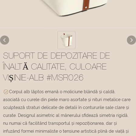
SUPORT DE DEPOZITARE DE
ÎNALTĂ CALITATE, CULOARE
VIȘINIE-ALB #MSR026
Corpul alb lăptos emană o moliciune blândă și caldă,
asociată cu curele din piele maro asortate și nituri metalice care
sculptează straturi delicate de detalii în contururile sale clare și
curate. Designul asimetric al mânerului sfidează simetria rigidă,
nu numai că facilitând transportul și repoziționarea, dar și
infuzând formei minimaliste o tensiune artistică plină de viață și