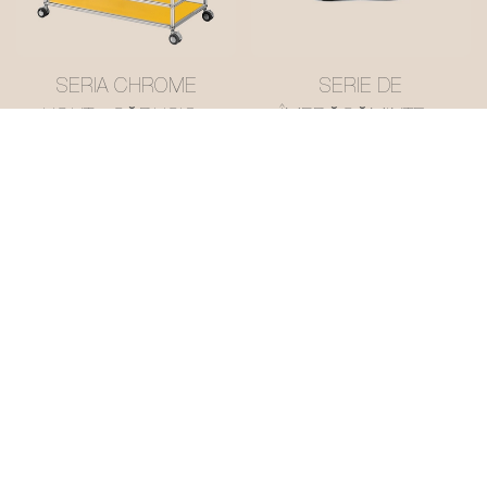
SERIA CHROME
SERIE DE
LIGHT · CĂRUCIOR
ÎMBRĂCĂMINTE •
USM CU MAI MULTE
COȘ DE DEPOZITARE
NIVELURI, GALBEN
DIN PIELE CU PLASĂ
UNT #MSR2408016
#MSR027-3
SERIE DE
SERIE DE
ÎMBRĂCĂMINTE •
ÎMBRĂCĂMINTE •
COȘ DE DEPOZITARE
COȘ DE DEPOZITARE