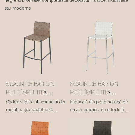
negre și bronzate, completează decorațiuni rustice, industriale
sau moderne
SCAUN DE BAR DIN
SCAUN DE BAR DIN
PIELE ÎMPLETITĂ
PIELE ÎMPLETITĂ
SADDLE #M1044-2
SADDLE #M1044-3
Cadrul subțire al scaunului din
Fabricată din piele netedă de
metal negru sculptează
un alb cremos, cu o textură
contururi rigide, ascuțite și
delicată și moale, combinată
elegante, oferind o robustețe
cu picioare subțiri, elegante,
liniștitoare pentru șederea de
cromate și lustruite. Silueta sa