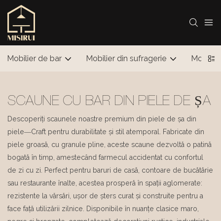
Mobilier de bar
Mobilier din sufragerie
Mobilier
SCAUNE CU BAR DIN PIELE DE ȘA
Descoperiți scaunele noastre premium din piele de șa din
piele—Craft pentru durabilitate și stil atemporal. Fabricate din
piele groasă, cu granule pline, aceste scaune dezvoltă o patină
bogată în timp, amestecând farmecul accidentat cu confortul
de zi cu zi. Perfect pentru baruri de casă, contoare de bucătărie
sau restaurante înalte, acestea prosperă în spații aglomerate:
rezistente la vărsări, ușor de șters curat și construite pentru a
face față utilizării zilnice. Disponibile în nuanțe clasice maro,