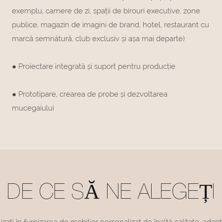
exemplu, camere de zi, spații de birouri executive, zone
publice, magazin de imagini de brand, hotel, restaurant cu
marcă semnătură, club exclusiv și așa mai departe)
● Proiectare integrată și suport pentru producție
● Prototipare, crearea de probe și dezvoltarea
mucegaiului
DE CE SĂ NE ALEGEȚI
izați în furnizarea de mobilier personalizat de înaltă calitate, adapt