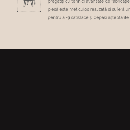
pregătiți cu tehnici avansate de fabricație
piesă este meticulos realizată și suferă un 
pentru a -ți satisface și depăși așteptările