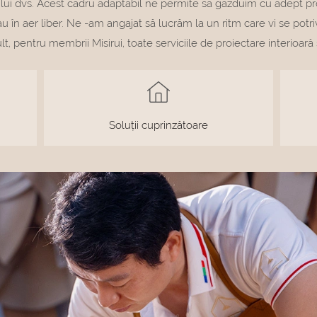
tului dvs. Acest cadru adaptabil ne permite să găzduim cu adept p
sau în aer liber. Ne -am angajat să lucrăm la un ritm care vi se potr
t, pentru membrii Misirui, toate serviciile de proiectare interioară 
Soluții cuprinzătoare