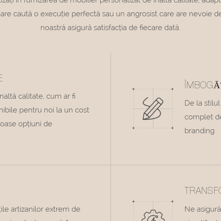
are caută o execuție perfectă sau un angrosist care are nevoie de l
noastră asigură satisfacția de fiecare dată.
E
ÎMBOGĂ
altă calitate, cum ar fi
De la stilu
nibile pentru noi la un cost
complet de
oase opțiuni de
branding
TRANSF
ile artizanilor extrem de
Ne asigură