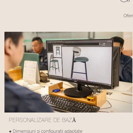
Ofer
PERSONALIZARE DE BAZĂ
● Dimensiuni și configurații adaptate