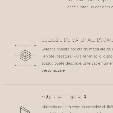
dacă sunteți un designer c
SELECȚIE DE MATERIALE BOGAT
Selecția noastră bogată de materiale de în
fier/oțel, țesătură/PU și lemn solid, dispo
scăzut, poate deschide ușile către numer
personalizare
MĂIESTRIE EXPERTĂ
Măiestria noastră expertă combină abilităț