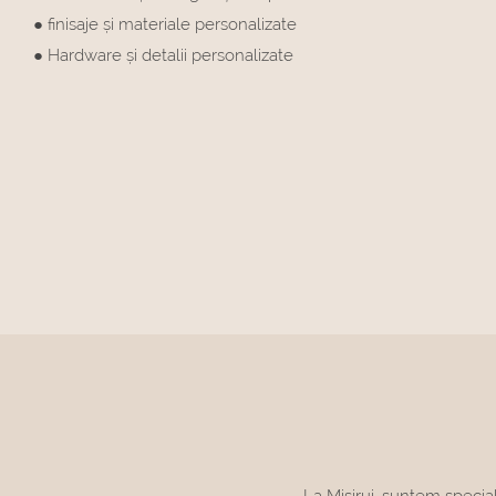
● finisaje și materiale personalizate
● Hardware și detalii personalizate
La Misirui, suntem special