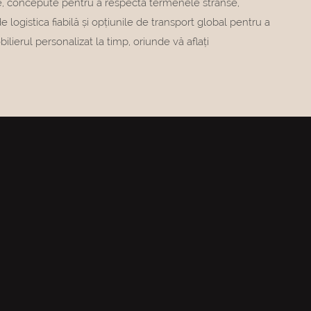
te, concepute pentru a respecta termenele strânse,
e logistica fiabilă și opțiunile de transport global pentru a
bilierul personalizat la timp, oriunde vă aflați