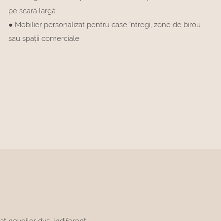
pe scară largă
● Mobilier personalizat pentru case întregi, zone de birou
sau spații comerciale
at nevoilor dvs. Indiferent