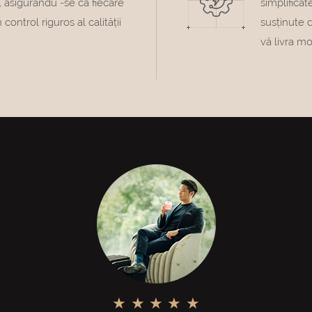
, asigurându -se că fiecare
simplifica
control riguros al calității
susținute d
vă livra mo
★ ★ ★ ★ ★