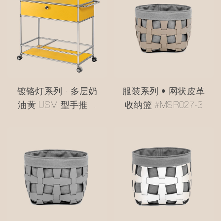
镀铬灯系列 · 多层奶
服装系列 • 网状皮革
油黄 USM 型手推车
收纳篮 #MSR027-3
#MSR2408016