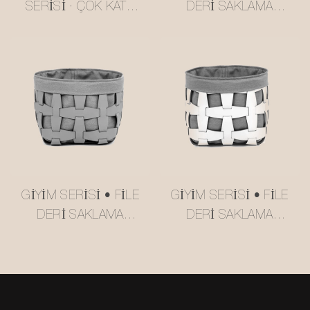
SERISI · ÇOK KATLI
DERI SAKLAMA
TEREYAĞI SARISI
SEPETI #MSR027-3
USM TARZI SERVIS
ARABASI
#MSR2408016
GIYIM SERISI • FILE
GIYIM SERISI • FILE
DERI SAKLAMA
DERI SAKLAMA
SEPETI #MSR027-2
SEPETI #MSR027