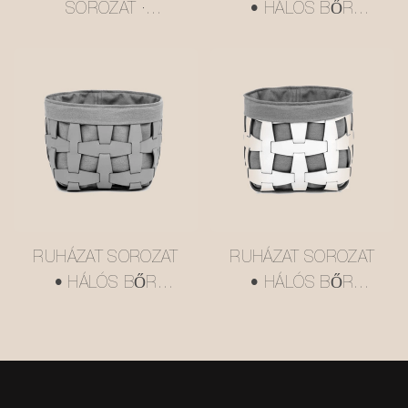
SOROZAT ·
• HÁLÓS BŐR
TÖBBSZINTES
TÁROLÓKOSÁR
VAJSÁRGA USM
#MSR027-3
STÍLUSÚ ZSÚRKOCSI
#MSR2408016
RUHÁZAT SOROZAT
RUHÁZAT SOROZAT
• HÁLÓS BŐR
• HÁLÓS BŐR
TÁROLÓKOSÁR
TÁROLÓKOSÁR
#MSR027-2
#MSR027