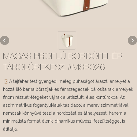
MAGAS PROFILÚ BORDÓFEHÉR
TÁROLÓREKESZ #MSR026
A tejfehér test gyengéd, meleg puhaságot áraszt, amelyet a
hozzá illő barna bőrszíjak és fémszegecsek párosítanak, amelyek
finom részletrétegeket vájnak a letisztult, éles kontúrokba. Az
aszimmetrikus fogantyúkialakítás dacol a merev szimmetriával,
nemcsak könnyűvé teszi a hordozást és áthelyezést, hanem a
minimalista formát élénk, dinamikus művészi feszültséggel is
átitatja.