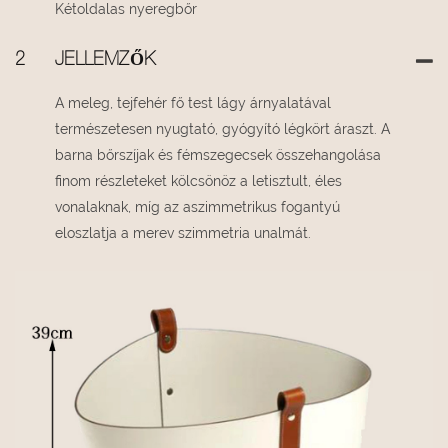
Kétoldalas nyeregbőr
2
JELLEMZŐK
A meleg, tejfehér fő test lágy árnyalatával
természetesen nyugtató, gyógyító légkört áraszt. A
barna bőrszíjak és fémszegecsek összehangolása
finom részleteket kölcsönöz a letisztult, éles
vonalaknak, míg az aszimmetrikus fogantyú
eloszlatja a merev szimmetria unalmát.