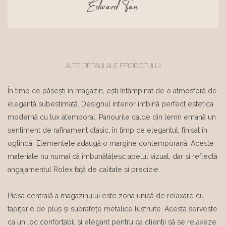
Edward Tan
ALTE DETALII ALE PROIECTULUI
În timp ce pășești în magazin, ești întâmpinat de o atmosferă de
eleganță subestimată. Designul interior îmbină perfect estetica
modernă cu lux atemporal. Panourile calde din lemn emană un
sentiment de rafinament clasic, în timp ce elegantul, finisat în
oglindă Elementele adaugă o margine contemporană. Aceste
materiale nu numai că îmbunătățesc apelul vizual, dar și reflectă
angajamentul Rolex față de calitate și precizie.
Piesa centrală a magazinului este zona unică de relaxare cu
tapițerie de pluș și suprafețe metalice lustruite. Acesta servește
ca un loc confortabil și elegant pentru ca clienții să se relaxeze