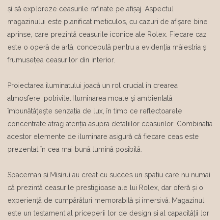
și să exploreze ceasurile rafinate pe afișaj. Aspectul
magazinului este planificat meticulos, cu cazuri de afișare bine
aprinse, care prezintă ceasurile iconice ale Rolex. Fiecare caz
este o operă de artă, concepută pentru a evidenția măiestria și
frumusețea ceasurilor din interior.
Proiectarea iluminatului joacă un rol crucial în crearea
atmosferei potrivite. Iluminarea moale și ambientală
îmbunătățește senzația de lux, în timp ce reflectoarele
concentrate atrag atenția asupra detaliilor ceasurilor. Combinația
acestor elemente de iluminare asigură că fiecare ceas este
prezentat în cea mai bună lumină posibilă.
Spaceman și Misirui au creat cu succes un spațiu care nu numai
că prezintă ceasurile prestigioase ale lui Rolex, dar oferă și o
experiență de cumpărături memorabilă și imersivă. Magazinul
este un testament al priceperii lor de design și al capacității lor