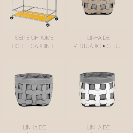
SÉRIE CHROME
LINHA DE
LIGHT · CARRINHO
VESTUÁRIO • CESTO
DE VÁRIOS NÍVEIS
DE
AMARELO MANTEIGA
ARMAZENAMENTO
ESTILO USM
EM COURO
#MSR2408016
SINTÉTICO
#MSR027-3
LINHA DE
LINHA DE