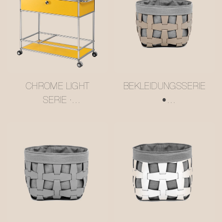
CHROME LIGHT
BEKLEIDUNGSSERIE
SERIE ·
•
MEHRSTUFIGER,
AUFBEWAHRUNGSK
BUTTERGELBER
ORB AUS
USM-
NETZLEDER
SERVIERWAGEN
#MSR027-3
#MSR2408016