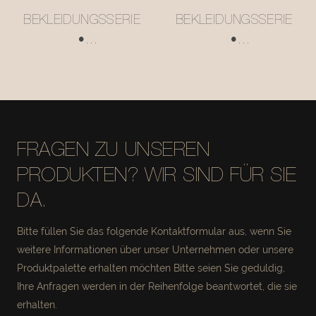
BEKLEIDUNGSSERIE
BEKLEIDUNGSSERIE
•
•
AUFBEWAHRUNGSK
AUFBEWAHRUNGSK
ORB AUS
ORB AUS
NETZLEDER
NETZLEDER
#MSR027-2
#MSR027
FRAGEN ZU UNSEREN
PRODUKTEN? WIR SIND FÜR SIE
DA.
Bitte füllen Sie das folgende Kontaktformular aus, wenn Sie
weitere Informationen über unser Unternehmen oder unsere
Produktpalette erhalten möchten Bitte seien Sie geduldig,
Ihre Anfragen werden in der Reihenfolge beantwortet, die sie
erhalten.