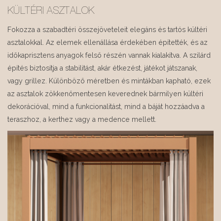
KÜLTÉRI ASZTALOK
Fokozza a szabadtéri összejöveteleit elegáns és tartós kültéri
asztalokkal. Az elemek ellenállása érdekében építették, és az
időkaprisztens anyagok felső részén vannak kialakítva. A szilárd
építés biztosítja a stabilitást, akár étkezést, játékot játszanak,
vagy grillez. Különböző méretben és mintákban kapható, ezek
az asztalok zökkenőmentesen keverednek bármilyen kültéri
dekorációval, mind a funkcionalitást, mind a báját hozzáadva a
teraszhoz, a kerthez vagy a medence mellett.