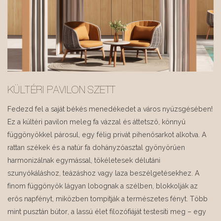
KÜLTÉRI PAVILON SZETT
Fedezd fel a saját békés menedékedet a város nyüzsgésében!
Ez a kültéri pavilon meleg fa vázzal és áttetsző, könnyű
függönyökkel párosul, egy félig privát pihenősarkot alkotva. A
rattan székek és a natúr fa dohányzóasztal gyönyörűen
harmonizálnak egymással, tökéletesek délutáni
szunyókáláshoz, teázáshoz vagy laza beszélgetésekhez. A
finom függönyök lágyan lobognak a szélben, blokkolják az
erős napfényt, miközben tompítják a természetes fényt. Több
mint pusztán bútor, a lassú élet filozófiáját testesíti meg – egy