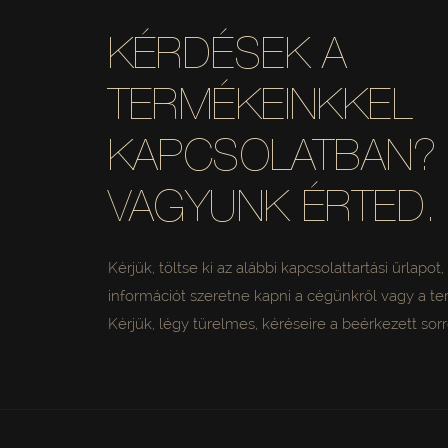
KÉRDÉSEK A
TERMÉKEINKKEL
KAPCSOLATBAN? 
VAGYUNK ÉRTED.
Kérjük, töltse ki az alábbi kapcsolattartási űrlapot
információt szeretne kapni a cégünkről vagy a t
Kérjük, légy türelmes, kéréseire a beérkezett so