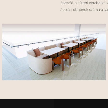
étkezőt, a kültéri darabokat
ápolási otthonok számára spe