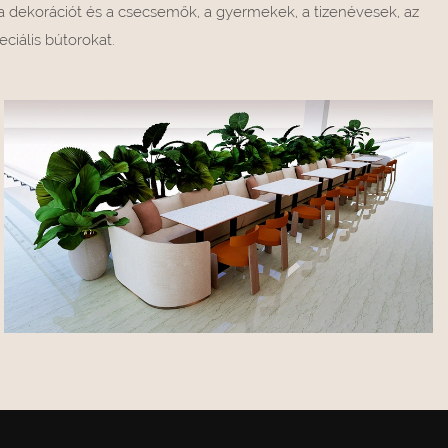
, a dekorációt és a csecsemők, a gyermekek, a tizenévesek, az
ciális bútorokat.