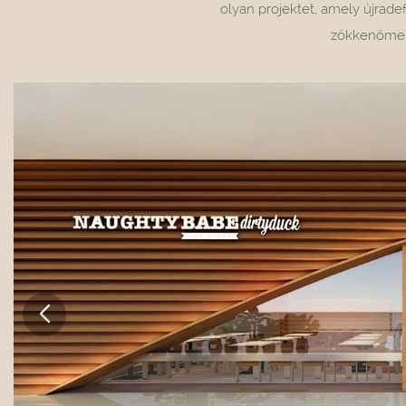
olyan projektet, amely újradef
zökkenőment