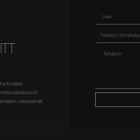
Név
Telefon/WhatsAp
ITT
Tartalom
, ha további
ermékcsaládunkról.
rrendben válaszolnak.