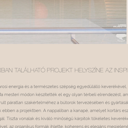
BAN TALÁLHATÓ PROJEKT HELYSZÍNE AZ INSP
árosi energia és a természetes szépség egyedülálló keverékével,
mesteri módon készítették el egy olyan térbeli elrendezést, a
járult páratlan szakértelméhez a bútorok tervezésében és gyártás
k ebben a projektben. A nappaliban a kanapé, amelyet kortárs es
ál. Tiszta vonalak és kiváló minőségű kárpitok tökéletes keverékév
vel, az organikus formák ihlette, koherens és elegáns megjelenés