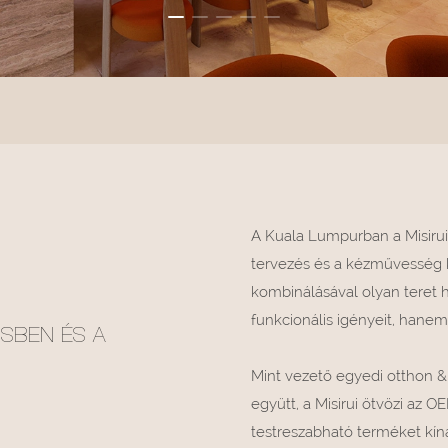
A Kuala Lumpurban a Misirui
tervezés és a kézművesség k
kombinálásával olyan teret 
funkcionális igényeit, hanem
ÉSBEN ÉS A
Mint vezető egyedi otthon &
együtt, a Misirui ötvözi az
testreszabható terméket kínál