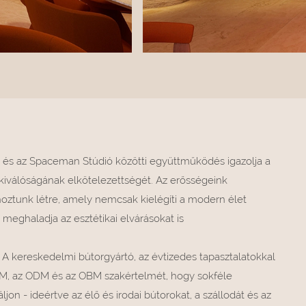
 és az Spaceman Stúdió közötti együttműködés igazolja a
iválóságának elkötelezettségét. Az erősségeink
hoztunk létre, amely nemcsak kielégíti a modern élet
 meghaladja az esztétikai elvárásokat is
 A kereskedelmi bútorgyártó, az évtizedes tapasztalatokkal
 OEM, az ODM és az OBM szakértelmét, hogy sokféle
jon - ideértve az élő és irodai bútorokat, a szállodát és az