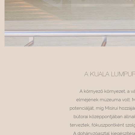
A KUALA LUMPUR
A környező környezet, a v
elméjének múzeuma volt. Ma 
potenciálját, míg Misirui hozzá
bútorai középpontjában állna
terveztek, fókuszpontként szolg
A dohányzóasztal kiegészítésé