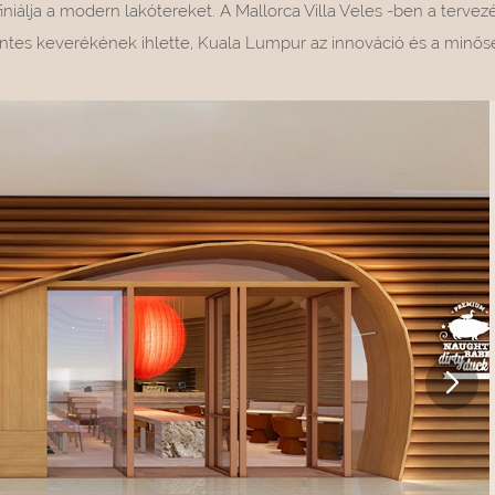
iniálja a modern lakótereket. A Mallorca Villa Veles -ben a tervez
es keverékének ihlette, Kuala Lumpur az innováció és a minősé