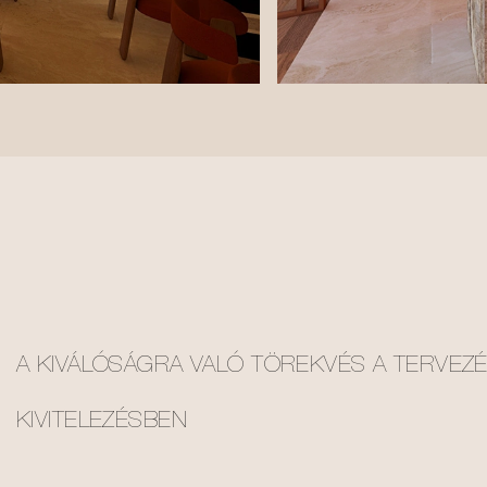
A KIVÁLÓSÁGRA VALÓ TÖREKVÉS A TERVEZ
KIVITELEZÉSBEN