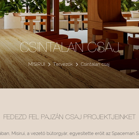
CSINTALAN CSAJ
MISIRUI
Tervezők
Csintalan csaj
FEDEZD FEL PAJZÁN CSAJ PROJEKTJEINKET
n, Misirui, a vezető bútorgyár, egyesítette erőit az Spaceman St