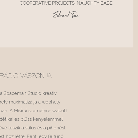
COOPERATIVE PROJECTS: NAUGHTY BABE
Edward Tan
IRÁCIÓ VÁSZONJA
 a Spaceman Studio kreatív
mely maximalizálja a webhely
ában.
A Misirui személyre szabott
ztétikai és plüss kényelemmel
é teszik a stílus és a pihenést.
t hoz létre. Fent, egy feltűnő