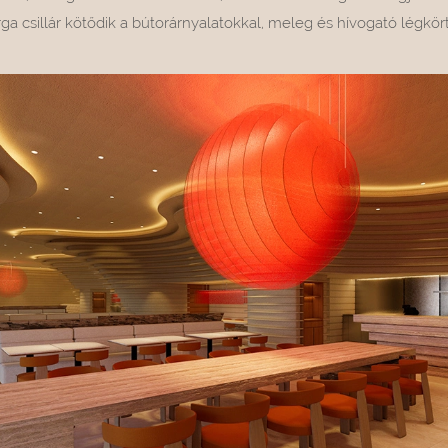
ga csillár kötődik a bútorárnyalatokkal, meleg és hívogató légkör