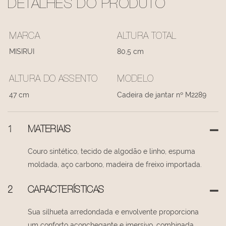
DETALHES DO PRODUTO
MARCA
ALTURA TOTAL
MISIRUI
80,5 cm
ALTURA DO ASSENTO
MODELO
47 cm
Cadeira de jantar nº M2289
1
MATERIAIS
Couro sintético, tecido de algodão e linho, espuma
moldada, aço carbono, madeira de freixo importada.
2
CARACTERÍSTICAS
Sua silhueta arredondada e envolvente proporciona
um conforto aconchegante e imersivo, combinada