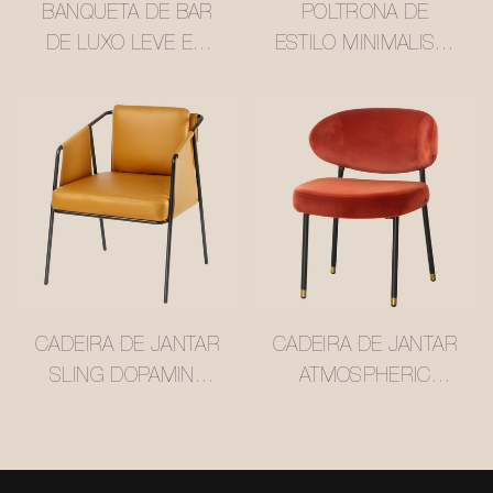
BANQUETA DE BAR
POLTRONA DE
DE LUXO LEVE EM
ESTILO MINIMALISTA
ESTILO ITALIANO
#M2381
#M2039
CADEIRA DE JANTAR
CADEIRA DE JANTAR
SLING DOPAMINE
ATMOSPHERIC
AMARELA #M2377
BORGONHA #M2283