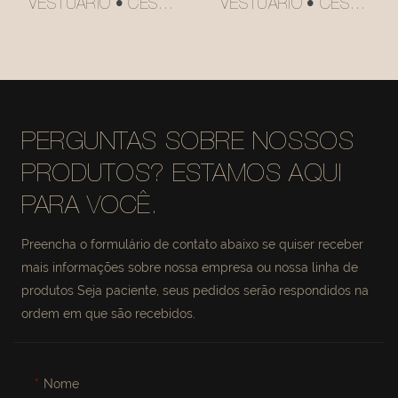
VESTUÁRIO • CESTO
VESTUÁRIO • CESTO
DE
DE
ARMAZENAMENTO
ARMAZENAMENTO
EM COURO
EM COURO
SINTÉTICO
SINTÉTICO #MSR027
#MSR027-2
PERGUNTAS SOBRE NOSSOS
PRODUTOS? ESTAMOS AQUI
PARA VOCÊ.
Preencha o formulário de contato abaixo se quiser receber
mais informações sobre nossa empresa ou nossa linha de
produtos Seja paciente, seus pedidos serão respondidos na
ordem em que são recebidos.
Nome