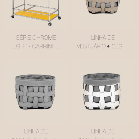
SÉRIE CHROME
LINHA DE
LIGHT · CARRINHO
VESTUÁRIO • CESTO
DE VÁRIOS NÍVEIS
DE
AMARELO MANTEIGA
ARMAZENAMENTO
ESTILO USM
EM COURO
#MSR2408016
SINTÉTICO
#MSR027-3
LINHA DE
LINHA DE