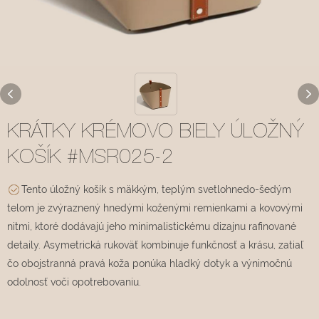
KRÁTKY KRÉMOVO BIELY ÚLOŽNÝ
KOŠÍK #MSR025-2
Tento úložný košík s mäkkým, teplým svetlohnedo-šedým
telom je zvýraznený hnedými koženými remienkami a kovovými
nitmi, ktoré dodávajú jeho minimalistickému dizajnu rafinované
detaily. Asymetrická rukoväť kombinuje funkčnosť a krásu, zatiaľ
čo obojstranná pravá koža ponúka hladký dotyk a výnimočnú
odolnosť voči opotrebovaniu.