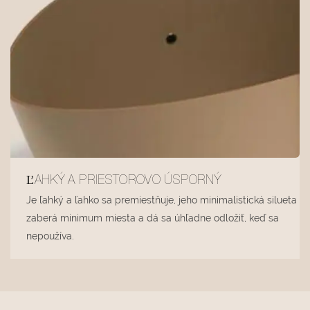
ĽAHKÝ A PRIESTOROVO ÚSPORNÝ
Je ľahký a ľahko sa premiestňuje, jeho minimalistická silueta
zaberá minimum miesta a dá sa úhľadne odložiť, keď sa
nepoužíva.