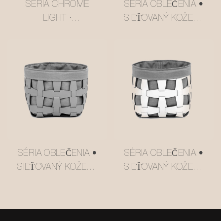
SÉRIA CHROME
SÉRIA OBLEČENIA •
LIGHT ·
SIEŤOVANÝ KOŽENÝ
VIACPOSCHODOVÝ
ÚLOŽNÝ KOŠÍK
VOZÍK V ŠTÝLE USM,
#MSR027-3
MASLOVO ŽLTÁ
#MSR2408016
SÉRIA OBLEČENIA •
SÉRIA OBLEČENIA •
SIEŤOVANÝ KOŽENÝ
SIEŤOVANÝ KOŽENÝ
ÚLOŽNÝ KOŠÍK
ÚLOŽNÝ KOŠÍK
#MSR027-2
#MSR027