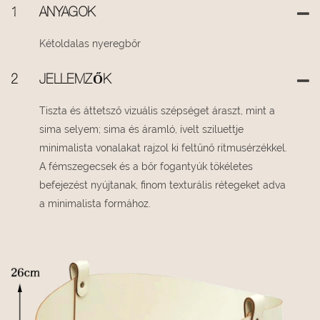
1
ANYAGOK
Kétoldalas nyeregbőr
2
JELLEMZŐK
Tiszta és áttetsző vizuális szépséget áraszt, mint a
sima selyem; sima és áramló, ívelt sziluettje
minimalista vonalakat rajzol ki feltűnő ritmusérzékkel.
A fémszegecsek és a bőr fogantyúk tökéletes
befejezést nyújtanak, finom texturális rétegeket adva
a minimalista formához.