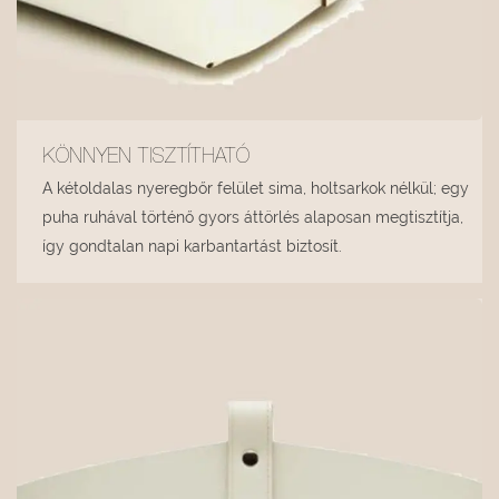
KÖNNYEN TISZTÍTHATÓ
A kétoldalas nyeregbőr felület sima, holtsarkok nélkül; egy
puha ruhával történő gyors áttörlés alaposan megtisztítja,
így gondtalan napi karbantartást biztosít.