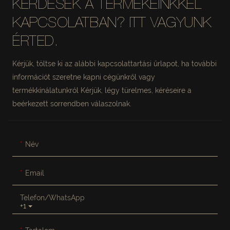
KÉRDÉSEK A TERMÉKEINKKEL
KAPCSOLATBAN? ITT VAGYUNK
ÉRTED.
Kérjük, töltse ki az alábbi kapcsolattartási űrlapot, ha további
információt szeretne kapni cégünkről vagy
termékkínálatunkról Kérjük, légy türelmes, kéréseire a
beérkezett sorrendben válaszolnak.
Név
Email
Telefon/WhatsApp
+1