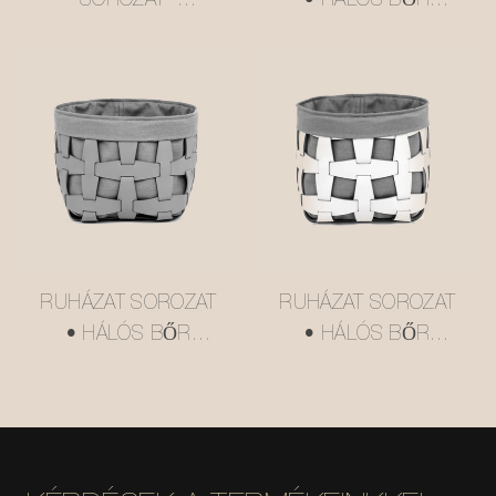
SOROZAT ·
• HÁLÓS BŐR
TÖBBSZINTES
TÁROLÓKOSÁR
VAJSÁRGA USM
#MSR027-3
STÍLUSÚ ZSÚRKOCSI
#MSR2408016
RUHÁZAT SOROZAT
RUHÁZAT SOROZAT
• HÁLÓS BŐR
• HÁLÓS BŐR
TÁROLÓKOSÁR
TÁROLÓKOSÁR
#MSR027-2
#MSR027