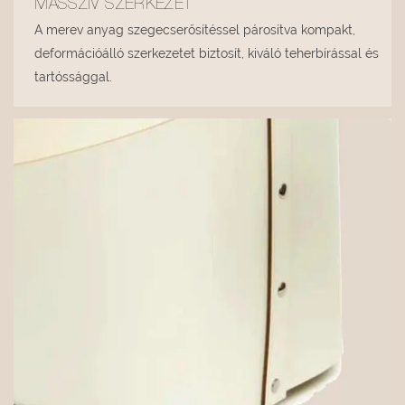
MASSZÍV SZERKEZET
A merev anyag szegecserősítéssel párosítva kompakt,
deformációálló szerkezetet biztosít, kiváló teherbírással és
tartóssággal.