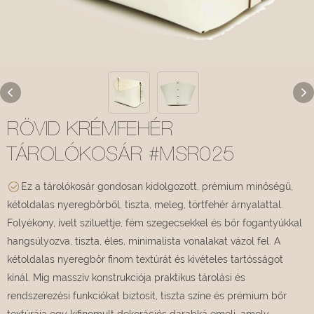
RÖVID KRÉMFEHÉR
TÁROLÓKOSÁR #MSR025
Ez a tárolókosár gondosan kidolgozott, prémium minőségű,
kétoldalas nyeregbőrből, tiszta, meleg, törtfehér árnyalattal.
Folyékony, ívelt sziluettje, fém szegecsekkel és bőr fogantyúkkal
hangsúlyozva, tiszta, éles, minimalista vonalakat vázol fel. A
kétoldalas nyeregbőr finom textúrát és kivételes tartósságot
kínál. Míg masszív konstrukciója praktikus tárolási és
rendszerezési funkciókat biztosít, tiszta színe és prémium bőr
textúrája egy kifinomult dekorációs darabká emeli, amely