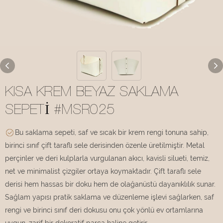
KISA KREM BEYAZ SAKLAMA
SEPETI #MSR025
Bu saklama sepeti, saf ve sıcak bir krem ​​rengi tonuna sahip,
birinci sınıf çift taraflı sele derisinden özenle üretilmiştir. Metal
perçinler ve deri kulplarla vurgulanan akıcı, kavisli silueti, temiz,
net ve minimalist çizgiler ortaya koymaktadır. Çift taraflı sele
derisi hem hassas bir doku hem de olağanüstü dayanıklılık sunar.
Sağlam yapısı pratik saklama ve düzenleme işlevi sağlarken, saf
rengi ve birinci sınıf deri dokusu onu çok yönlü ev ortamlarına
uygun, zarif bir dekoratif parça haline getirir.