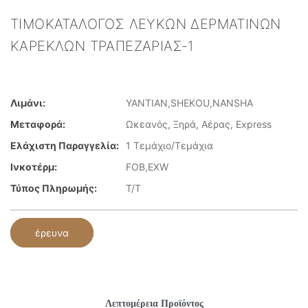
ΤΙΜΟΚΑΤΆΛΟΓΟΣ ΛΕΥΚΏΝ ΔΕΡΜΆΤΙΝΩΝ
ΚΑΡΕΚΛΏΝ ΤΡΑΠΕΖΑΡΊΑΣ-1
Λιμάνι:
YANTIAN,SHEKOU,NANSHA
Μεταφορά:
Ωκεανός, Ξηρά, Αέρας, Express
Ελάχιστη Παραγγελία:
1 Τεμάχιο/Τεμάχια
Ινκοτέρμ:
FOB,EXW
Τύπος Πληρωμής:
T/T
έρευνα
Λεπτομέρεια Προϊόντος