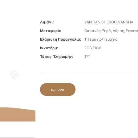
Λιμάνι:
YANTIAN,SHEKOU,NANSHA
Μεταφορά:
Ωκεανός, Ξηρά, Αέρας, Expres
Ελάχιστη Παραγγελία:
1 Τεμάχιο/Τεμάχια
Ινκοτέρμ:
FOB,EXW
Τύπος Πληρωμής:
T/T
έρευνα