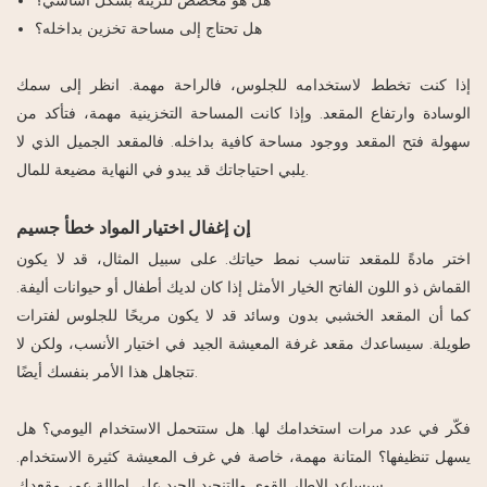
هل تحتاج إلى مساحة تخزين بداخله؟
إذا كنت تخطط لاستخدامه للجلوس، فالراحة مهمة. انظر إلى سمك
الوسادة وارتفاع المقعد. وإذا كانت المساحة التخزينية مهمة، فتأكد من
سهولة فتح المقعد ووجود مساحة كافية بداخله. فالمقعد الجميل الذي لا
يلبي احتياجاتك قد يبدو في النهاية مضيعة للمال.
إن إغفال اختيار المواد خطأ جسيم
اختر مادةً للمقعد تناسب نمط حياتك. على سبيل المثال، قد لا يكون
القماش ذو اللون الفاتح الخيار الأمثل إذا كان لديك أطفال أو حيوانات أليفة.
كما أن المقعد الخشبي بدون وسائد قد لا يكون مريحًا للجلوس لفترات
طويلة. سيساعدك مقعد غرفة المعيشة الجيد في اختيار الأنسب، ولكن لا
تتجاهل هذا الأمر بنفسك أيضًا.
فكّر في عدد مرات استخدامك لها. هل ستتحمل الاستخدام اليومي؟ هل
يسهل تنظيفها؟ المتانة مهمة، خاصة في غرف المعيشة كثيرة الاستخدام.
سيساعد الإطار القوي والتنجيد الجيد على إطالة عمر مقعدك.