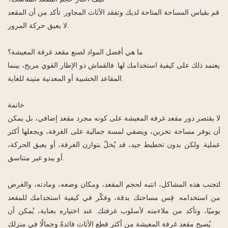
قم بقياس المساحة المتاحة لديك وتفقد الأثاث المجاور. تأكد من أن المقعد
لا يعيق حركة المرور.
ما هي أفضل المواد لصنع مقعد غرفة المعيشة؟
يعتمد ذلك على كيفية استخدامك لها. فالقماش ذو الإطار القوي مريح، بينما
المقاعد الخشبية أو المعدنية متينة للغاية.
خاتمة
لا يقتصر دور مقعد غرفة المعيشة على كونه مجرد مقعد إضافي، بل يمكن
أن يوفر مساحة تخزين، ويضفي لمسة جمالية على الغرفة، ويجعلها أكثر
عملية. ولكن بدون تخطيط جيد، قد يُخلّ بتوازن الغرفة، أو يعيق الحركة،
أو يبدو غير متناسق.
لتجنب هذه المشاكل، انتبه لحجم المقعد، ومكان وضعه، ومادته، والغرض
من استخدامه. قِس مساحتك بدقة، وفكّر في كيفية استخدامك للمقعد
يوميًا، وتأكد من ملاءمته لأسلوب غرفتك. عند اختياره بعناية، يُمكن أن
يُصبح مقعد غرفة المعيشة من أكثر قطع الأثاث فائدةً وجمالًا في منزلك.