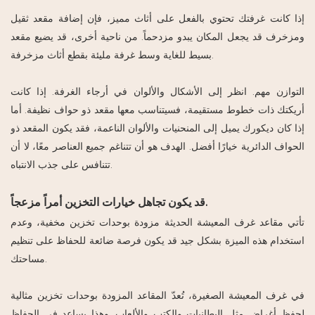
إذا كانت غرفتك تحتوي بالفعل على أثاث مميز، فإن إضافة مقعد ثقيل
ومزخرف قد يجعل المكان يبدو مزدحماً. من ناحية أخرى، قد يضيع مقعد
بسيط للغاية وسط غرفة مليئة بقطع أثاث مزخرفة.
التوازن مهم. انظر إلى الأشكال والألوان في أرجاء الغرفة. إذا كانت
أريكتك ذات خطوط مستقيمة، فسيتناسب معها مقعد ذو حواف نظيفة. أما
إذا كان ديكورك يميل إلى المنحنيات والألوان الناعمة، فقد يكون المقعد ذو
الحواف الدائرية خيارًا أفضل. الهدف هو أن تتناغم جميع العناصر معًا، لا أن
تتنافس على جذب الانتباه.
قد يكون تجاهل خيارات التخزين أمراً مزعجاً.
تأتي مقاعد غرف المعيشة الحديثة مزودة بوحدات تخزين مخفية، وعدم
استخدام هذه الميزة بشكل جيد قد يكون فرصة ضائعة للحفاظ على تنظيم
مساحتك.
في غرف المعيشة الصغيرة، تُعدّ المقاعد المزودة بوحدات تخزين مثالية
لحفظ أغراض مثل البطانيات والكتب والألعاب. وهذا يساعد في الحفاظ