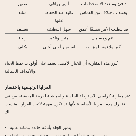
دافئ ومتعدد الاستخدامات
أنيق وراقي
مظهر
يختلف باختلاف نوع القماش
عالية عند الحفاظ
متانة
عليها
قد يتطلب الأمر تنظيفًا أعمق
سهل التنظيف
تنظيف
ناعم ومسامي
متين وناعم
راحة
أكثر ملاءمة للميزانية
استثمار أولي أعلى
يكلف
تُبرز هذه المقارنة أن الخيار الأفضل يعتمد على أولويات نمط الحياة
والأهداف الجمالية.
المزايا الرئيسية باختصار
عند مقارنة كراسي الاسترخاء الجلدية والقماشية لغرفة المعيشة، ضع في
اعتبارك هذه المزايا الأساسية لأنها قد تكون مهمة لاتخاذ القرار المناسب
لك.
يتميز الجلد بأناقة خالدة ومتانة عالية
يوفر النسيج تنوعًا في التصميم وراحة تسمح بمرور الهواء