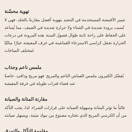
تهوية محسّنة
تتميز الأقمشة المستخدمة في التنجيد بتهوية أفضل مقارنةً بالجلد، فهي لا
تُسبب برودة شديدة في الشتاء ولا حرارة شديدة في الصيف، مما يُساعد
على الحفاظ على راحة ثابتة طوال فصول السنة. هذه المرونة في درجات
الحرارة تجعل كراسي الاسترخاء القماشية في غرف المعيشة خيارًا مثاليًا
لمختلف المناخات.
ملمس ناعم وجذاب
يُفضّل الكثيرون ملمس القماش الناعم والمريح. فهو مريح ودافئ، خاصةً
عند قضاء فترات طويلة في غرفة المعيشة.
مقارنة المتانة والصيانة
غالباً ما تؤثر المتانة وسهولة الصيانة على قرارات الشراء. لذا، يجب التأكد
من أن الكرسي المريح الذي تختاره مصنوع من مواد متينة، ويسهل صيانته.
مقاومة للتآكل والتمزق