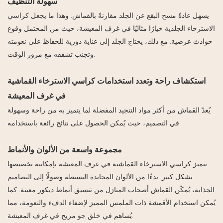
سهولة التنظيف
يسهل عادةً مسح البقع عن الجلد مقارنةً بالقماش. وهذا ما يجعل كراسي
الاسترخاء الجلدية خيارًا مثاليًا في غرف المعيشة، حيث من المحتمل وقوع
حوادث عرضية. مع ذلك، يحتاج الجلد إلى عناية دورية للحفاظ على نعومته
وتجنب تشققه مع مرور الوقت.
استكشاف راحة وتعدد استخدامات كراسي الاسترخاء القماشية
في غرف المعيشة
يُعدّ القماش من أكثر مواد التنجيد المفضلة لما يتميز به من راحة وسهولة
في التصميم، حيث يُمكن الحصول على نتائج رائعة باستخدامه.
مجموعة واسعة من الألوان والأنماط
تتميز كراسي الاسترخاء القماشية في غرف المعيشة بإمكانية تخصيصها
بشكل كبير. بدءًا من الألوان المحايدة البسيطة وصولًا إلى التصاميم
الجذابة، يُمكّن القماش أصحاب المنازل من تنسيق أنماط ديكور معينة. كما
يُمكن استخدام الأقمشة ذات الملمس المميز لإضفاء الدفء والنعومة، مما
يُساهم في خلق جو مريح في غرف المعيشة.