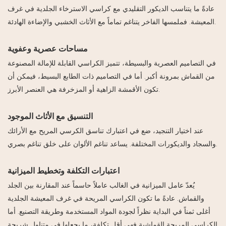
عادةً ما يتناسب الديكور التقليدي مع كراسي الاسترخاء الجلدية في غرف
المعيشة. فملمسها الفاخر يتناغم تماماً مع الأثاث الخشبي والإضاءة الهادئة.
مساحات عصرية وعفوية
في التصاميم العصرية والبسيطة، تتميز الكراسي القابلة للإمالة المصنوعة
من القماش بمرونة أكبر. أما في التصاميم ذات الطابع البسيط، فيمكن أن
تكون الأقمشة الزاهية أو المزخرفة هي العنصر الأبرز.
التنسيق مع الأثاث الموجود
عند اختيار التنجيد، ضع في اعتبارك تناسق الكرسي المريح مع الأرائك
والسجاد والديكورات المختلفة. يساعد تناغم الألوان على خلق تناغم بصري.
اعتبارات التكلفة وتخطيط الميزانية
يُعدّ عامل الميزانية في الغالب عاملاً حاسماً عند المقارنة بين الجلد
والقماش. عادةً ما تكون الكراسي المريحة في غرف المعيشة الجلدية
أغلى ثمناً في البداية نظراً لجودة المواد المستخدمة وطريقة التصنيع. أما
الكراسي المريحة القماشية فهي أقل تكلفة، ما يجعلها في متناول شريحة