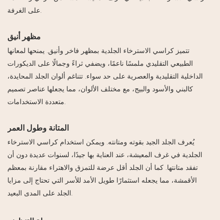
على الغرفة.
مظهر أنيق
تتميز كراسي الاسترخاء الجلدية بمظهر فاخر وأنيق. يمنحها لمعانها
الطبيعي التقليدي ملمسًا ناعمًا، ويضفي ثراءً وجمالًا على الديكورات
الداخلية التقليدية والعصرية على حد سواء. تتناغم ألوان الجلد المحايدة،
كالبني والأسود والبيج، مع مختلف الألوان، مما يجعلها عناصر تصميم
متعددة الاستخدامات.
المتانة وطول العمر
يُعرف الجلد الجيد بقوته ومتانته. ويمكن استخدام كراسي الاسترخاء
الجلدية في غرف المعيشة، عند العناية بها جيدًا، لسنوات عديدة دون أن
تفقد متانتها. كما أن الجلد أقل عرضة للتمزق والاهتراء مقارنة بمعظم
الأقمشة، مما يجعله استثمارًا طويل الأمد للأسر التي تحتاج إلى مزايا
الجلد على المدى البعيد.