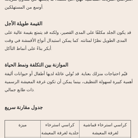
أوسع من المستهلكين.
القيمة طويلة الأجل
قد يكون الجلد مكلفًا على المدى القصير، ولكنه قد يتمتع بقيمة عالية على
المدى الطويل نظرًا لمتانته. كما يمكن استبدال أنواع الأقمشة في وقت
أبكر بناءً على أنماط التآكل.
الموازنة بين التكلفة ونمط الحياة
قيّم احتياجات منزلك بعناية. قد تُولي عائلة لديها أطفال أو حيوانات أليفة
أهمية كبيرة لسهولة التنظيف، بينما يمكن أن تكون غرفة المعيشة الرسمية
ذات طابع جمالي.
جدول مقارنة سريع
كراسي استرخاء قماشية
كراسي استرخاء
ميزة
لغرفة المعيشة
جلدية لغرفة المعيشة