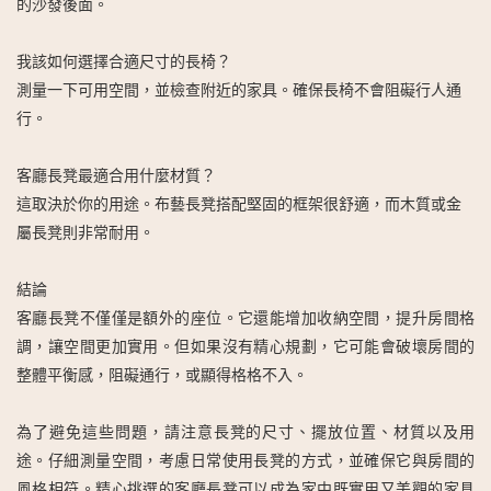
的沙發後面。
我該如何選擇合適尺寸的長椅？
測量一下可用空間，並檢查附近的家具。確保長椅不會阻礙行人通
行。
客廳長凳最適合用什麼材質？
這取決於你的用途。布藝長凳搭配堅固的框架很舒適，而木質或金
屬長凳則非常耐用。
結論
客廳長凳不僅僅是額外的座位。它還能增加收納空間，提升房間格
調，讓空間更加實用。但如果沒有精心規劃，它可能會破壞房間的
整體平衡感，阻礙通行，或顯得格格不入。
為了避免這些問題，請注意長凳的尺寸、擺放位置、材質以及用
途。仔細測量空間，考慮日常使用長凳的方式，並確保它與房間的
風格相符。精心挑選的客廳長凳可以成為家中既實用又美觀的家具