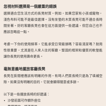
忽視材料選擇是一個嚴重的錯誤
選擇適合您生活方式的長凳材質。例如，如果您家有小孩或寵物，
淺色布料可能不是最佳選擇。沒有坐墊的木質長凳可能不適合長時
間坐著。好的客廳長凳也會在這方面提供一些建議，但您自己也不
應該忽略這一點。
考慮一下你的使用頻率。它能承受日常磨損嗎？容易清潔嗎？耐用
性很重要，尤其是在人來人往的客廳。堅固的框架和優質的軟墊能
讓你長凳的使用壽命更長。
毫無意義地擺放客廳長凳
長凳在房間裡應該有明確的作用。有時人們買長椅只是為了填補空
隙。如果沒有明確的目的，它就會顯得隨意或多餘。
以下是一些擺放長椅的好建議：
沙發前面可作額外座位