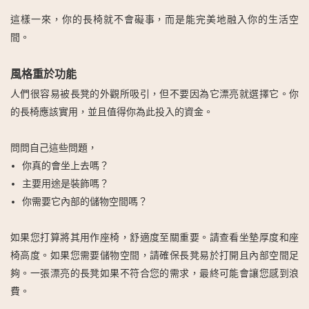
這樣一來，你的長椅就不會礙事，而是能完美地融入你的生活空
間。
風格重於功能
人們很容易被長凳的外觀所吸引，但不要因為它漂亮就選擇它。你
的長椅應該實用，並且值得你為此投入的資金。
問問自己這些問題，
你真的會坐上去嗎？
主要用途是裝飾嗎？
你需要它內部的儲物空間嗎？
如果您打算將其用作座椅，舒適度至關重要。請查看坐墊厚度和座
椅高度。如果您需要儲物空間，請確保長凳易於打開且內部空間足
夠。一張漂亮的長凳如果不符合您的需求，最終可能會讓您感到浪
費。