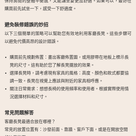
保持房間的整體平衡感，又能讓坐姿更加舒適。如果可以，最好在
購買前先試坐一下，感受一下舒適度。
避免裝修錯誤的妙招
以下三個簡單的策略可以幫助您有效地利用客廳長凳。這些步驟可
以避免代價高昂的設計錯誤。
購買前先規劃佈置
：畫出客廳佈置圖，或用膠帶在地板上標示長
凳的尺寸。這有助於您了解長凳擺放的效果。
選擇長凳時，請考慮現有家具的風格
：高度、顏色和款式都要協
調一致。長凳在視覺上應該與附近的家具相呼應。
關注日常需求
：想想長椅的使用頻率和使用者。根據實際使用情
況選擇材料和尺寸。
常見問題解答
客廳長凳最適合放在哪裡？
常見的放置位置有：沙發前面、靠牆、窗戶下面，或是在開放空間