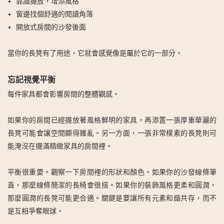
靠牆擺放，增添風格
窗邊找個舒適的閱讀角落
開放式房間的沙發後面
當你的長凳有了用途，它就會感覺像是屬於它的一部分。
忘記視覺平衡
每件家具都會影響房間的整體觀感。
如果你的房間已經擺放著風格鮮明的家具，再添置一張厚重華麗的
長凳可能會讓空間顯得雜亂。另一方面，一張非常樸素的長凳則可
能淹沒在擺滿精緻家具的房間裡。
平衡很重要。觀察一下房間裡的形狀和顏色。如果你的沙發線條筆
直，那麼線條簡潔的長椅會很搭。如果你的裝飾風格更柔和圓潤，
那麼圓潤的長凳可能更合適。關鍵是要讓所有元素和諧共存，而不
是互相爭奪眼球。