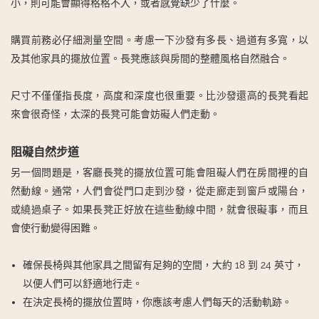
小，則可能會顯得格格不入，或者感覺缺少了什麼。
購買前務必仔細測量空間。考慮一下沙發有多長、過道有多寬，以
及其他家具的擺放位置。長凳應該與房間的整體風格自然融合。
尺寸不僅僅指長度，高度和深度也很重要。比沙發還高的長凳看起
來會很奇怪，太深的長凳可能會妨礙人們走動。
阻礙自然步道
另一個問題是，客廳長凳的擺放位置可能會阻礙人們在房間裡的自
然動線。通常，人們會從門口走到沙發，從走廊走到窗戶或陽台，
或繞過桌子。如果長凳正好放在這些動線中間，就會很礙事，而且
會使行動變得困難。
確保長椅與其他家具之間留有足夠的空間，大約 18 到 24 英寸，
以便人們可以舒適地行走。
在決定長椅的擺放位置時，你應該考慮人們每天的活動軌跡。