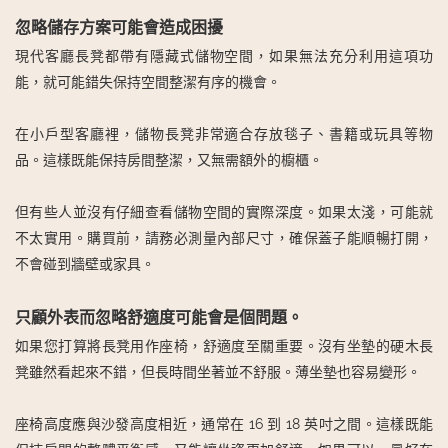
忽略儲存方案可能會造成困擾
現代客廳長凳都帶有隱藏式儲物空間，如果無法充分利用這項功
能，就可能錯失保持空間整潔有序的機會。
在小戶型客廳裡，儲物長凳非常適合存放毯子、書籍或玩具等物
品。這樣既能保持房間整潔，又無需額外的櫥櫃。
但有些人並沒有仔細查看儲物空間的實際深度。如果太淺，可能就
不太實用。購買前，請務必測量內部尺寸，確保蓋子能順暢打開，
不會碰到牆壁或家具。
只顧外表而忽略舒適度可能會是個問題。
如果您打算將長凳用作座椅，舒適度至關重要。沒有坐墊的硬木長
凳雖然看起來不錯，但長時間坐著並不舒服。薄坐墊也容易變形。
座椅高度應與沙發高度相近，通常在 16 到 18 英吋之間。這樣既能