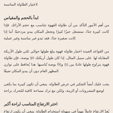
لاختيار الطاولة المناسبة.
ابدأ بالحجم والمقياس
من أهم الأمور التأكد من أن طاولة القهوة تتناسب مع حجم الأرائك. فإذا
كانت كبيرة جدًا، ستشغل حيزًا كبيرًا وتجعل المكان يبدو مزدحمًا. أما إذا
كانت صغيرة جدًا، فقد تبدو غير مناسبة وغير عملية.
من القواعد الجيدة اختيار طاولة قهوة يبلغ طولها حوالي ثلثي طول الأريكة
المقابلة لها. على سبيل المثال، إذا كان طول أريكتك 90 بوصة، فإن طاولة
قهوة يتراوح طولها عادةً بين 55 و65 بوصة تُناسبها. هذا يُحافظ على توازن
المظهر العام دون أن يبدو المكان ضيقًا.
يجب عليك أيضاً التفكير في عرض الطاولة. ينبغي أن تكون كبيرة بما يكفي
لوضع المشروبات أو الزينة، ولكن مع ترك مساحة كافية للتحرك براحة.
اختر الارتفاع المناسب لراحة أكبر
يُعدّ الارتفاع عاملاً مهماً في سهولة استخدام الطاولة. ينبغي أن يكون ارتفاع