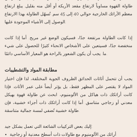
طاولة القهوة مساوياً لارتفاع مقعد الأريكة أو أقل منه بقليل. يبلغ ارتفاع
معظم الأرائك الخارجية حوالي 40 إلى 45 سم. تُسهّل الطاولة بهذا الارتفاع
الوصول إلى الأشياء الموجودة عليها.
إذا كانت الطاولة مرتفعة جدًا، فسيكون الوضع غير مريح. أما إذا كانت
منخفضة جدًا، فسيتعين على الأشخاص الانحناء كثيرًا للحصول على شيء
ما. يجب أن يكون الشعور بالراحة هو المعيار الأساسي دائمًا.
مطابقة المواد والتشطيبات
يجب أن تتحمل أثاثات الحدائق الظروف الجوية المختلفة، لذا فإن اختيار
المواد لا يقتصر على المظهر فقط، بل يؤثر أيضاً على عمر الأثاث. فإذا
كانت أرائكك ذات هياكل من الألومنيوم، ابحث عن طاولة قهوة بهيكل
معدني أو زجاجي متناسق. أما إذا كانت أرائكك ذات أجزاء خشبية، فإن
طاولة خشبية تُضفي لمسة جمالية متناسقة.
إليك بعض التركيبات الشائعة التي تعمل بشكل جيد:
أرائك من الألومنيوم مع طاولات ذات أسطح معدنية أو زجاجية