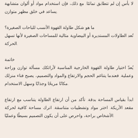
لا بأس إن لم تتطابق تمامًا. مع ذلك، فإن استخدام مواد أو ألوان متشابهة
يساعد في خلق مظهر متوازن.
ما هو شكل طاولة القهوة الأنسب للباحات الصغيرة؟
تُعد الطاولات المستديرة أو البيضاوية مثالية للمساحات الصغيرة لأنها تسهل
الحركة.
خاتمة
يُعدّ اختيار طاولة القهوة الخارجية المناسبة لأرائكك مسألة توازن وراحة
وعملية. فعندما يتناغم الحجم والارتفاع والمواد والتصميم، يصبح فناء منزلك
مكانًا مريحًا وجذابًا وسهل الاستخدام.
ابدأ بقياس المساحة بدقة. تأكد من أن ارتفاع الطاولة يتناسب مع ارتفاع
مقعد الأريكة. اختر مواد وتشطيبات متناسقة. اترك مساحة كافية لحركة
الأشخاص براحة، واحرص على أن يكون التصميم بسيطًا وعمليًا.