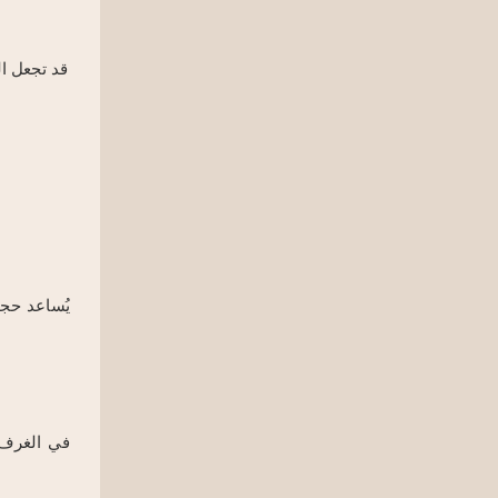
قد تجعل ال
يُساعد حج
في الغرف ا