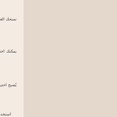
تمنحك الغر
يمكنك اخت
يُصبح اختي
استخدم