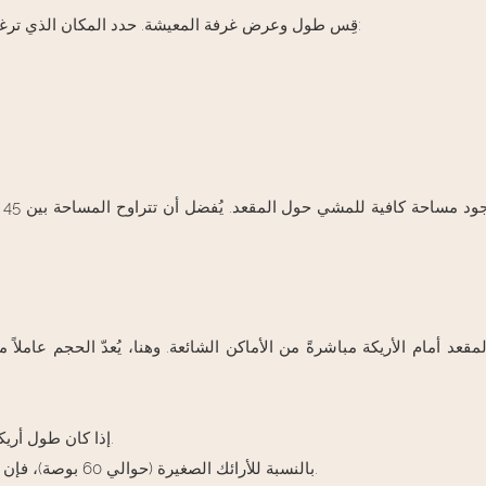
قِس طول وعرض غرفة المعيشة. حدد المكان الذي ترغب في وضع مقعد غرفة المعيشة فيه. تشمل الأماكن الشائعة ما يلي:
المقعد أمام الأريكة مباشرةً من الأماكن الشائعة. وهنا، يُعدّ الحجم عاملا
إذا كان طول أريكتك 84 بوصة، فإن مقعدًا بطول 60 إلى 70 بوصة سيكون مناسبًا.
بالنسبة للأرائك الصغيرة (حوالي 60 بوصة)، فإن المقعد الذي يتراوح طوله بين 40 و 50 بوصة هو الخيار المناسب.