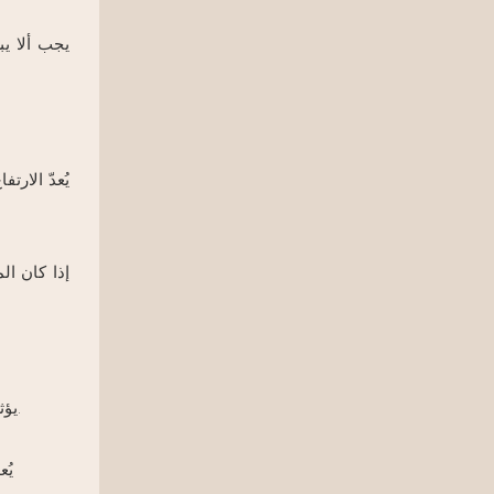
يجب ألا يب
إذا كان ال
يؤثر عمق المقعد على الراحة والمساحة التي يشغلها. لذا، عليك التحقق من المساحة المتاحة لديك باستخدام أداة قياس قبل اتخاذ القرار النهائي.