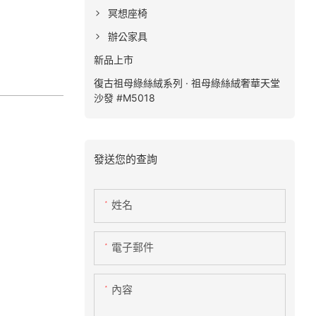
冥想座椅
辦公家具
新品上市
復古祖母綠絲絨系列 · 祖母綠絲絨奢華天堂
沙發 #M5018
發送您的查詢
姓名
電子郵件
內容