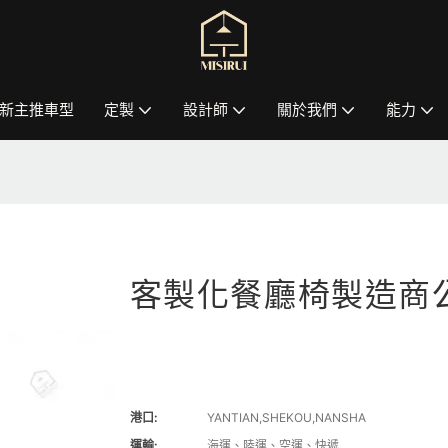
新主推車型
定製
設計師
關於我們
能力
客製化餐廳椅製造商
港口:
YANTIAN,SHEKOU,NANSHA
運輸:
海運、陸運、空運、快遞