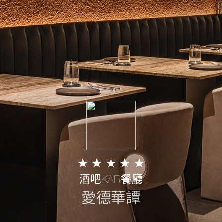
★ ★ ★ ★ ★
MIDEA EGRET LAKE FOREST RESORT VILLA
Qunying Wang