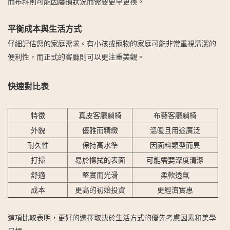
而布料則可能因磨損狀況而需要更早更換。
平衡成本與生活方式
仔細評估您的家庭需求。有小孩或寵物的家庭可能非常重視清潔的
便利性，而正式的客廳則可以更注重美觀。
快速對比表
特徵
真皮客廳躺椅
布藝客廳躺椅
外貌
優雅而精緻
溫暖且用途廣泛
耐久性
保持高水準
因面料類型而異
打掃
易於擦拭的表面
可能需要深度清潔
舒適
堅實而光滑
柔軟透氣
成本
更高的初始投資
更經濟實惠
這項比較表明，更好的選擇取決於生活方式的優先考慮因素和美學