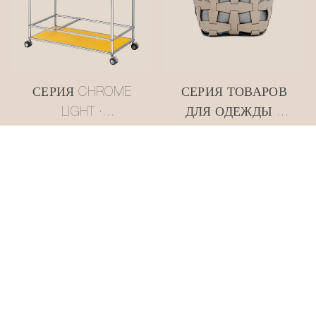
СЕРИЯ CHROME
СЕРИЯ ТОВАРОВ
LIGHT ·
ДЛЯ ОДЕЖДЫ •
МНОГОЯРУСНАЯ
СЕТЧАТАЯ
ТЕЛЕЖКА В
КОЖАНАЯ
СТИЛЕ USM, ЦВЕТ
КОРЗИНА ДЛЯ
МАСЛЯНО-
ХРАНЕНИЯ
ЖЕЛТЫЙ
#MSR027-3
#MSR2408016
СЕРИЯ ТОВАРОВ
СЕРИЯ ТОВАРОВ