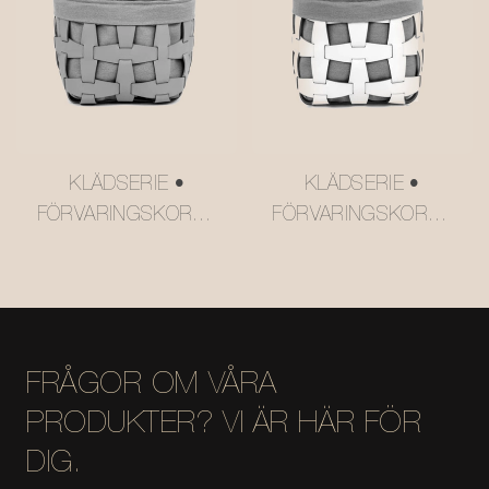
#MSR2408016
KLÄDSERIE •
KLÄDSERIE •
FÖRVARINGSKORG I
FÖRVARINGSKORG I
LÄDER I NÄT
LÄDER I NÄT
#MSR027-2
#MSR027
FRÅGOR OM VÅRA
PRODUKTER? VI ÄR HÄR FÖR
DIG.