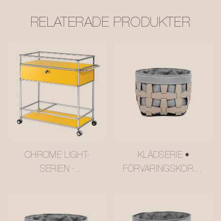
RELATERADE PRODUKTER
CHROME LIGHT-
KLÄDSERIE •
SERIEN ·
FÖRVARINGSKORG I
FLERVÅNINGS
LÄDER I NÄT
SMÖRGUL USM-STIL
#MSR027-3
KUNDVAGN