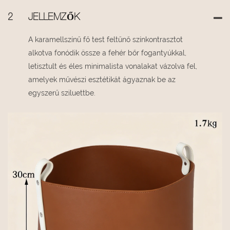
2
JELLEMZŐK
A karamellszínű fő test feltűnő színkontrasztot
alkotva fonódik össze a fehér bőr fogantyúkkal,
letisztult és éles minimalista vonalakat vázolva fel,
amelyek művészi esztétikát ágyaznak be az
egyszerű sziluettbe.