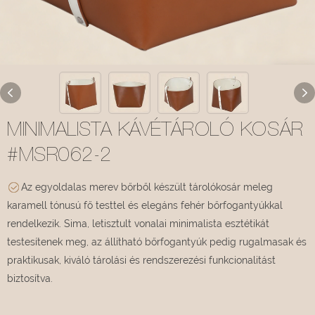
MINIMALISTA KÁVÉTÁROLÓ KOSÁR
#MSR062-2
Az egyoldalas merev bőrből készült tárolókosár meleg
karamell tónusú fő testtel és elegáns fehér bőrfogantyúkkal
rendelkezik. Sima, letisztult vonalai minimalista esztétikát
testesítenek meg, az állítható bőrfogantyúk pedig rugalmasak és
praktikusak, kiváló tárolási és rendszerezési funkcionalitást
biztosítva.