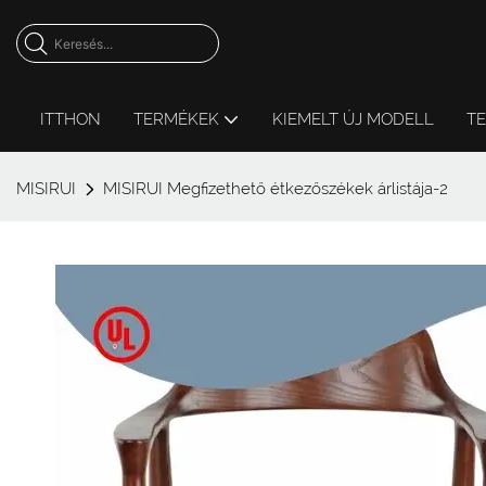
ITTHON
TERMÉKEK
KIEMELT ÚJ MODELL
T
MISIRUI
MISIRUI Megfizethető étkezőszékek árlistája-2