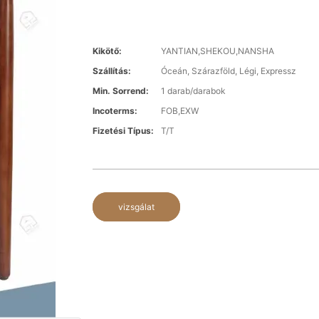
Kikötő:
YANTIAN,SHEKOU,NANSHA
Szállítás:
Óceán, Szárazföld, Légi, Expressz
Min. Sorrend:
1 darab/darabok
Incoterms:
FOB,EXW
Fizetési Típus:
T/T
vizsgálat