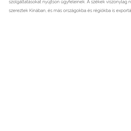
szolgáltatásokat nyújtson ügyfeleinek. A székek viszonylag 
szereztek Kínában, és más országokba és régiókba is exportál