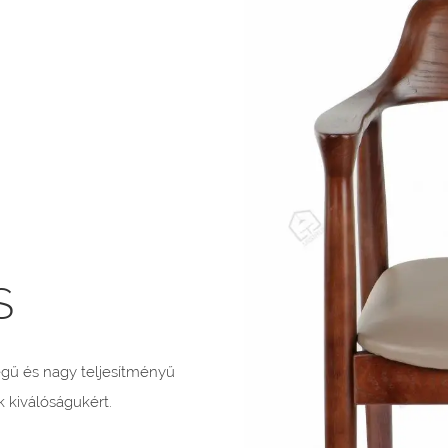
S
égű és nagy teljesítményű
 kiválóságukért.