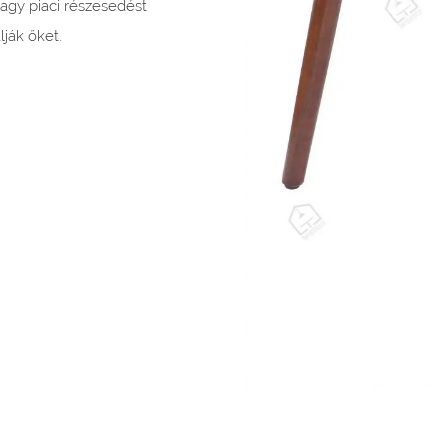
nagy piaci részesedést
ják őket.