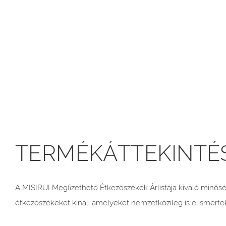
TERMÉKÁTTEKINTÉ
A MISIRUI Megfizethető Étkezőszékek Árlistája kiváló minős
étkezőszékeket kínál, amelyeket nemzetközileg is elismertek