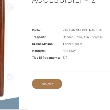
Porta:
YANTIAN,SHEKOU,NANSHA
Trasporti:
Oceano, Terra, Aria, Espresso
Ordine Minimo:
1 pezzo/pezzi
Incoterm:
FOB,EXW
Tipo Di Pagamento:
T/T
inchiesta