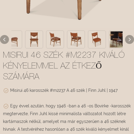
MISIRUI 46 SZÉK #M2237 KIVÁLÓ
KÉNYELEMMEL AZ ÉTKEZŐ
SZÁMÁRA
Misirui 46 karosszék #m2237 A 46 szék | Finn Juhl | 1947
Egy évvel azután, hogy 1946 -ban a 46 -os Bovirke -karosszék
megtervezte, Finn Juhl kissé minimalista változatot hozott létre
kartámaszok nélkül, amelyet ma már egyszerűen a 46 széknek
hívnak. A testvéréhez hasonlóan a 46 szék kiváló kényelmet kínál