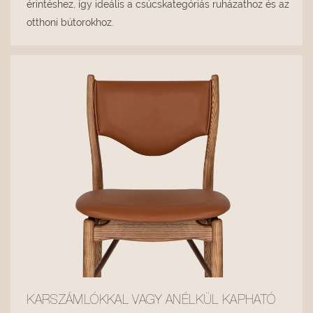
érintéshez, így ideális a csúcskategóriás ruházathoz és az
otthoni bútorokhoz.
KARSZÁMLÓKKAL VAGY ANÉLKÜL KAPHATÓ