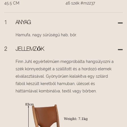
45.5 CM
46 szék #m2237
1
ANYAG
Hamufa, nagy sűrűségű hab, bőr.
2
JELLEMZŐK
Finn Juhl egyértelműen megpróbálta hangsúlyozni a
szék könnyedségét a szállított és a hordozó elemek
elválasztásával. Gyönyörűen kialakítva egy szilárd
fából készült keretből hamuban, üléssel és
háttámlával kombinálva, textil vagy bőrben.