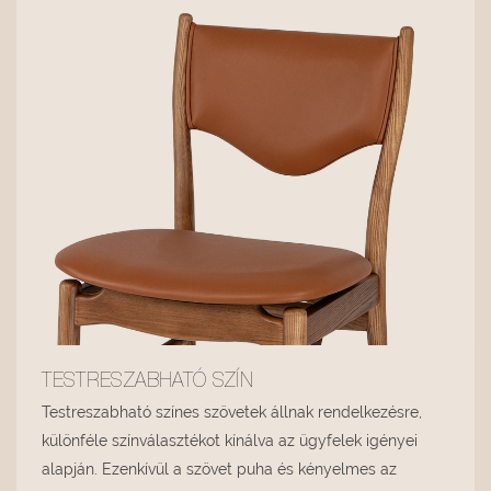
TESTRESZABHATÓ SZÍN
Testreszabható színes szövetek állnak rendelkezésre,
különféle színválasztékot kínálva az ügyfelek igényei
alapján. Ezenkívül a szövet puha és kényelmes az