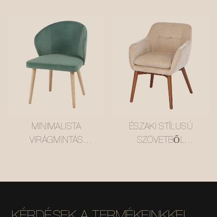
#M2372
EGYEDI KÉSZÍTÉSŰ
SZÉK MR. LI
SZÁMÁRA #M2371
MINIMALISTA
ÉSZAKI STÍLUSÚ
VIRÁGMINTÁS
SZÖVETBŐL
ÉTKEZŐSZÉK
KÉSZÜLT,
#M2332
EGYSZEMÉLYES
SZABADIDŐFOTEL
#M2368 EGYEDI
GYÁR MISIRUI
KÉRDÉSEK A TERMÉKEINKKEL