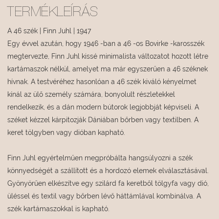
TERMÉKLEÍRÁS
A 46 szék | Finn Juhl | 1947
Egy évvel azután, hogy 1946 -ban a 46 -os Bovirke -karosszék
megtervezte, Finn Juhl kissé minimalista változatot hozott létre
kartámaszok nélkül, amelyet ma már egyszerűen a 46 széknek
hívnak. A testvéréhez hasonlóan a 46 szék kiváló kényelmet
kínál az ülő személy számára, bonyolult részletekkel
rendelkezik, és a dán modern bútorok legjobbját képviseli. A
széket kézzel kárpitozják Dániában bőrben vagy textilben. A
keret tölgyben vagy dióban kapható.
Finn Juhl egyértelműen megpróbálta hangsúlyozni a szék
könnyedségét a szállított és a hordozó elemek elválasztásával.
Gyönyörűen elkészítve egy szilárd fa keretből tölgyfa vagy dió,
üléssel és textil vagy bőrben lévő háttámlával kombinálva. A
szék kartámaszokkal is kapható.