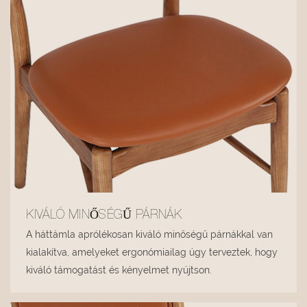
KIVÁLÓ MINŐSÉGŰ PÁRNÁK
A háttámla aprólékosan kiváló minőségű párnákkal van
kialakítva, amelyeket ergonómiailag úgy terveztek, hogy
kiváló támogatást és kényelmet nyújtson.